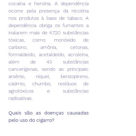
cocaína e heroína. A dependência 
ocorre pela presença da nicotina 
nos produtos à base de tabaco. A 
dependência obriga os fumantes a 
inalarem mais de 4.720 substâncias 
tóxicas, como: monóxido de 
carbono, amônia, cetonas, 
formaldeído, acetaldeído, acroleína, 
além de 43 substâncias 
cancerígenas, sendo as principais: 
arsênio, níquel, benzopireno, 
cádmio, chumbo, resíduos de 
agrotóxicos e substâncias 
radioativas.
Quais são as doenças causadas 
pelo uso do cigarro?