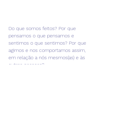
Do que somos feitos? Por que 
pensamos o que pensamos e 
sentimos o que sentimos? Por que 
agimos e nos comportamos assim, 
em relação a nós mesmos(as) e às 
outras pessoas?
E falar sobre isso.
Colocar para fora. No consultório de 
uma psicóloga, de um psicólogo, de 
um(a) profissional da Saúde Mental 
ou no fluxo das nossas relações 
sociais, com as pessoas com quem 
vivemos e nas quais confiamos.