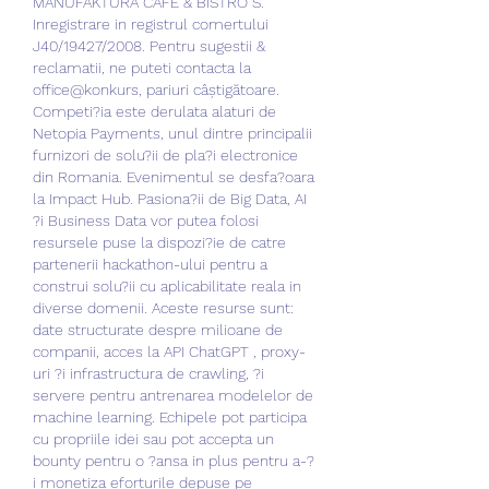
MANUFAKTURA CAFE & BISTRO S. 
Inregistrare in registrul comertului 
J40/19427/2008. Pentru sugestii & 
reclamatii, ne puteti contacta la 
office@konkurs, pariuri câștigătoare. 
Competi?ia este derulata alaturi de 
Netopia Payments, unul dintre principalii 
furnizori de solu?ii de pla?i electronice 
din Romania. Evenimentul se desfa?oara 
la Impact Hub. Pasiona?ii de Big Data, AI 
?i Business Data vor putea folosi 
resursele puse la dispozi?ie de catre 
partenerii hackathon-ului pentru a 
construi solu?ii cu aplicabilitate reala in 
diverse domenii. Aceste resurse sunt: 
date structurate despre milioane de 
companii, acces la API ChatGPT , proxy-
uri ?i infrastructura de crawling, ?i 
servere pentru antrenarea modelelor de 
machine learning. Echipele pot participa 
cu propriile idei sau pot accepta un 
bounty pentru o ?ansa in plus pentru a-?
i monetiza eforturile depuse pe 