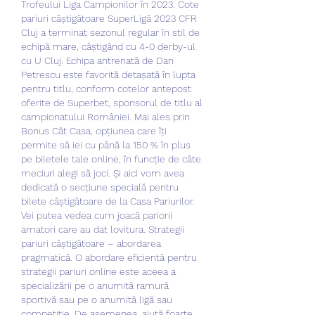
Trofeului Liga Campionilor în 2023. Cote 
pariuri câștigătoare SuperLigă 2023 CFR 
Cluj a terminat sezonul regular în stil de 
echipă mare, câștigând cu 4-0 derby-ul 
cu U Cluj. Echipa antrenată de Dan 
Petrescu este favorită detașată în lupta 
pentru titlu, conform cotelor antepost 
oferite de Superbet, sponsorul de titlu al 
campionatului României. Mai ales prin 
Bonus Cât Casa, opțiunea care îți 
permite să iei cu până la 150 % în plus 
pe biletele tale online, în funcție de câte 
meciuri alegi să joci. Și aici vom avea 
dedicată o secțiune specială pentru 
bilete câștigătoare de la Casa Pariurilor. 
Vei putea vedea cum joacă pariorii 
amatori care au dat lovitura. Strategii 
pariuri câștigătoare – abordarea 
pragmatică. O abordare eficientă pentru 
strategii pariuri online este aceea a 
specializării pe o anumită ramură 
sportivă sau pe o anumită ligă sau 
competiție. De asemenea, ajută foarte 