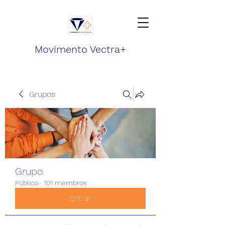
Movimento Vectra+
Grupos
Grupo
Público
·
101 membros
Entrar