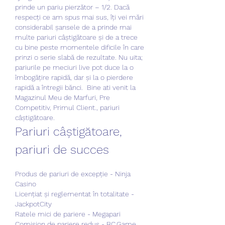
prinde un pariu pierzător – 1/2. Dacă 
respecți ce am spus mai sus, îți vei mări 
considerabil șansele de a prinde mai 
multe pariuri câștigătoare și de a trece 
cu bine peste momentele dificile în care 
prinzi o serie slabă de rezultate. Nu uita; 
pariurile pe meciuri live pot duce la o 
îmbogățire rapidă, dar și la o pierdere 
rapidă a întregii bănci.  Bine ati venit la 
Magazinul Meu de Marfuri, Pre 
Competitiv, Primul Client., pariuri 
câștigătoare.
Pariuri câștigătoare, 
pariuri de succes
Produs de pariuri de excepție - Ninja 
Casino
Licențiat și reglementat în totalitate - 
JackpotCity
Ratele mici de pariere - Megapari
Comision de pariere redus - BC.Game