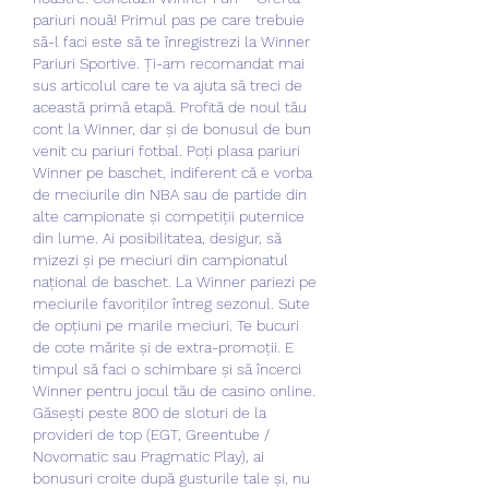
pariuri nouă! Primul pas pe care trebuie 
să-l faci este să te înregistrezi la Winner 
Pariuri Sportive. Ți-am recomandat mai 
sus articolul care te va ajuta să treci de 
această primă etapă. Profită de noul tău 
cont la Winner, dar și de bonusul de bun 
venit cu pariuri fotbal. Poți plasa pariuri 
Winner pe baschet, indiferent că e vorba 
de meciurile din NBA sau de partide din 
alte campionate și competiții puternice 
din lume. Ai posibilitatea, desigur, să 
mizezi și pe meciuri din campionatul 
național de baschet. La Winner pariezi pe 
meciurile favoriților întreg sezonul. Sute 
de opțiuni pe marile meciuri. Te bucuri 
de cote mărite și de extra-promoții. E 
timpul să faci o schimbare și să încerci 
Winner pentru jocul tău de casino online. 
Găsești peste 800 de sloturi de la 
provideri de top (EGT, Greentube / 
Novomatic sau Pragmatic Play), ai 
bonusuri croite după gusturile tale și, nu 