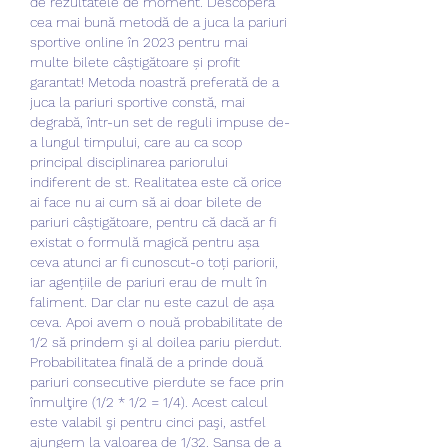
de rezultatele de moment. Descoperă 
cea mai bună metodă de a juca la pariuri 
sportive online în 2023 pentru mai 
multe bilete câștigătoare și profit 
garantat! Metoda noastră preferată de a 
juca la pariuri sportive constă, mai 
degrabă, într-un set de reguli impuse de-
a lungul timpului, care au ca scop 
principal disciplinarea pariorului 
indiferent de st. Realitatea este că orice 
ai face nu ai cum să ai doar bilete de 
pariuri câștigătoare, pentru că dacă ar fi 
existat o formulă magică pentru așa 
ceva atunci ar fi cunoscut-o toți pariorii, 
iar agențiile de pariuri erau de mult în 
faliment. Dar clar nu este cazul de așa 
ceva. Apoi avem o nouă probabilitate de 
1/2 să prindem şi al doilea pariu pierdut. 
Probabilitatea finală de a prinde două 
pariuri consecutive pierdute se face prin 
înmulţire (1/2 * 1/2 = 1/4). Acest calcul 
este valabil şi pentru cinci paşi, astfel 
ajungem la valoarea de 1/32. Șansa de a 