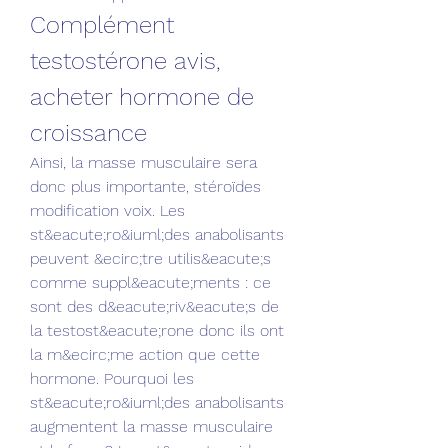
Complément 
testostérone avis, 
acheter hormone de 
croissance
Ainsi, la masse musculaire sera 
donc plus importante, stéroïdes 
modification voix. Les 
st&eacute;ro&iuml;des anabolisants 
peuvent &ecirc;tre utilis&eacute;s 
comme suppl&eacute;ments : ce 
sont des d&eacute;riv&eacute;s de 
la testost&eacute;rone donc ils ont 
la m&ecirc;me action que cette 
hormone. Pourquoi les 
st&eacute;ro&iuml;des anabolisants 
augmentent la masse musculaire 