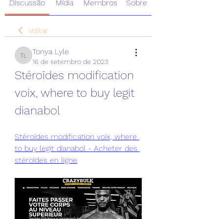
Discussão
Mídia
Membros
Sobre
Voltar
Tonya Lyle
Tonya Lyle
16 de setembro de 2023
Stéroïdes modification 
voix, where to buy legit 
dianabol
Stéroïdes modification voix, where 
to buy legit dianabol - Acheter des 
stéroïdes en ligne