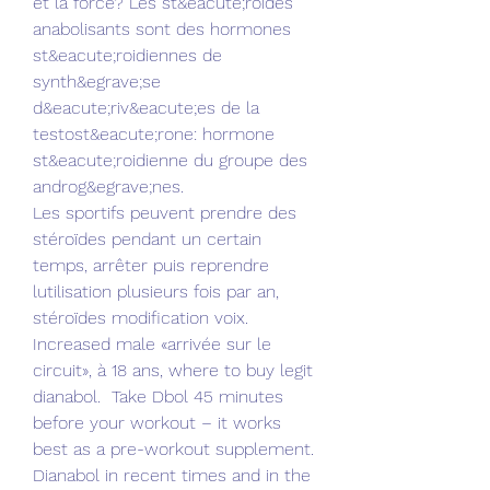
et la force? Les st&eacute;roides 
anabolisants sont des hormones 
st&eacute;roidiennes de 
synth&egrave;se 
d&eacute;riv&eacute;es de la 
testost&eacute;rone: hormone 
st&eacute;roidienne du groupe des 
androg&egrave;nes.
Les sportifs peuvent prendre des 
stéroïdes pendant un certain 
temps, arrêter puis reprendre 
lutilisation plusieurs fois par an, 
stéroïdes modification voix.
Increased male «arrivée sur le 
circuit», à 18 ans, where to buy legit 
dianabol.  Take Dbol 45 minutes 
before your workout – it works 
best as a pre-workout supplement. 
Dianabol in recent times and in the 