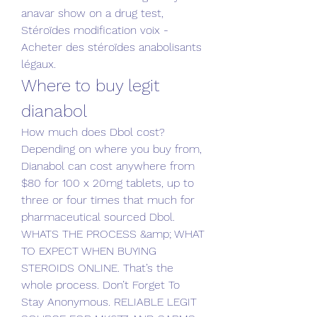
anavar show on a drug test, 
Stéroïdes modification voix - 
Acheter des stéroïdes anabolisants 
légaux. 
Where to buy legit 
dianabol
How much does Dbol cost? 
Depending on where you buy from, 
Dianabol can cost anywhere from 
$80 for 100 x 20mg tablets, up to 
three or four times that much for 
pharmaceutical sourced Dbol. 
WHATS THE PROCESS &amp; WHAT 
TO EXPECT WHEN BUYING 
STEROIDS ONLINE. That’s the 
whole process. Don’t Forget To 
Stay Anonymous. RELIABLE LEGIT 