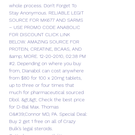
whole process. Don’t Forget To 
Stay Anonymous. RELIABLE LEGIT 
SOURCE FOR MK677 AND SARMS 
– USE PROMO CODE ANABOLIC 
FOR DISCOUNT CLICK LINK 
BELOW. AMAZING SOURCE FOR 
PROTEIN, CREATINE, BCAAS, AND 
&amp; MORE. 12-20-2010, 02:38 PM 
#2. Depending on where you buy 
from, Dianabol can cost anywhere 
from $80 for 100 x 20mg tablets, 
up to three or four times that 
much for pharmaceutical sourced 
Dbol. &gt;&gt; Check the best price 
for D-Bal Max. Thomas 
O&#39;Connor MD, PA. Special Deal: 
Buy 2 get 1 free on all of Crazy 
Bulk’s legal steroids. 