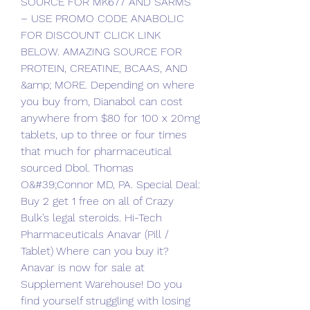
SOURCE FOR MK677 AND SARMS 
– USE PROMO CODE ANABOLIC 
FOR DISCOUNT CLICK LINK 
BELOW. AMAZING SOURCE FOR 
PROTEIN, CREATINE, BCAAS, AND 
&amp; MORE. Depending on where 
you buy from, Dianabol can cost 
anywhere from $80 for 100 x 20mg 
tablets, up to three or four times 
that much for pharmaceutical 
sourced Dbol. Thomas 
O&#39;Connor MD, PA. Special Deal: 
Buy 2 get 1 free on all of Crazy 
Bulk’s legal steroids. Hi-Tech 
Pharmaceuticals Anavar (Pill / 
Tablet) Where can you buy it? 
Anavar is now for sale at 
Supplement Warehouse! Do you 
find yourself struggling with losing 