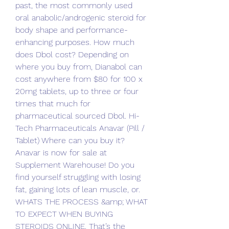
past, the most commonly used 
oral anabolic/androgenic steroid for 
body shape and performance-
enhancing purposes. How much 
does Dbol cost? Depending on 
where you buy from, Dianabol can 
cost anywhere from $80 for 100 x 
20mg tablets, up to three or four 
times that much for 
pharmaceutical sourced Dbol. Hi-
Tech Pharmaceuticals Anavar (Pill / 
Tablet) Where can you buy it? 
Anavar is now for sale at 
Supplement Warehouse! Do you 
find yourself struggling with losing 
fat, gaining lots of lean muscle, or. 
WHATS THE PROCESS &amp; WHAT 
TO EXPECT WHEN BUYING 
STEROIDS ONLINE. That’s the 