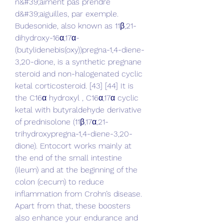
n&#39;aiment pas prendre 
d&#39;aiguilles, par exemple. 
Budesonide, also known as 11β,21-
dihydroxy-16α,17α-
(butylidenebis(oxy))pregna-1,4-diene-
3,20-dione, is a synthetic pregnane 
steroid and non-halogenated cyclic 
ketal corticosteroid. [43] [44] It is 
the C16α hydroxyl , C16α,17α cyclic 
ketal with butyraldehyde derivative 
of prednisolone (11β,17α,21-
trihydroxypregna-1,4-diene-3,20-
dione). Entocort works mainly at 
the end of the small intestine 
(ileum) and at the beginning of the 
colon (cecum) to reduce 
inflammation from Crohn’s disease. 
Apart from that, these boosters 
also enhance your endurance and 