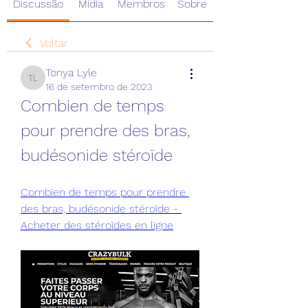
Discussão
Mídia
Membros
Sobre
Voltar
Tonya Lyle
Tonya Lyle
16 de setembro de 2023
Combien de temps 
pour prendre des bras, 
budésonide stéroïde
Combien de temps pour prendre 
des bras, budésonide stéroïde - 
Acheter des stéroïdes en ligne