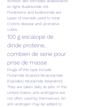
Acheter des stéroïdes anabolisants 
en ligne Budésonide sté. 
Prednisone and budesonide are 
types of steroids used to treat 
Crohn’s disease and ulcerative 
colitis. 
100 g escalope de 
dinde proteine, 
combien de serie pour 
prise de masse
Drugs of this type include: 
Flutamide (Eulexin) Bicalutamide 
(Casodex) Nilutamide (Nilandron) 
They are taken daily as pills. In the 
United States, anti-androgens are 
not often used by themselves: An 
anti-androgen may be added to 