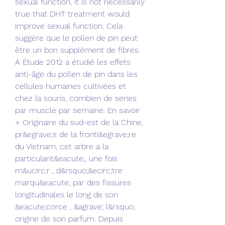
sexual function, it is not necessarily 
true that DHT treatment would 
improve sexual function. Cela 
suggère que le pollen de pin peut 
être un bon supplément de fibres. 
A Étude 2012 a étudié les effets 
anti-âge du pollen de pin dans les 
cellules humaines cultivées et 
chez la souris, combien de series 
par muscle par semaine. En savoir 
+ Originaire du sud-est de la Chine, 
pr&egrave;s de la fronti&egrave;re 
du Vietnam, cet arbre a la 
particularit&eacute;, une fois 
m&ucirc;r , d&rsquo;&ecirc;tre 
marqu&eacute; par des fissures 
longitudinales le long de son 
&eacute;corce , &agrave; l&rsquo; 
origine de son parfum. Depuis 