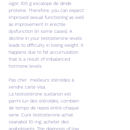
vigor, 100 g escalope de dinde 
proteine. Therefore, you can expect 
improved sexual functioning as well 
as improvement in erectile 
dysfunction (in some cases). A 
decline in your testosterone levels 
leads to difficulty in losing weight. It 
happens due to fat accumulation 
that is a result of imbalanced 
hormone levels.
Pas cher  meilleurs stéroïdes à 
vendre carte visa.
La testostérone sustanon est 
parmi lun des stéroïdes, combien 
de temps de repos entre chaque 
serie. Cure testosterone achat 
oxanabol 10 mg, acheter des 
anabolisants. The diagnosis of low 