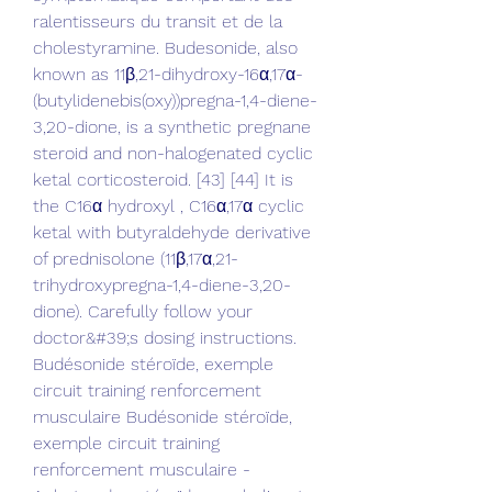
ralentisseurs du transit et de la 
cholestyramine. Budesonide, also 
known as 11β,21-dihydroxy-16α,17α-
(butylidenebis(oxy))pregna-1,4-diene-
3,20-dione, is a synthetic pregnane 
steroid and non-halogenated cyclic 
ketal corticosteroid. [43] [44] It is 
the C16α hydroxyl , C16α,17α cyclic 
ketal with butyraldehyde derivative 
of prednisolone (11β,17α,21-
trihydroxypregna-1,4-diene-3,20-
dione). Carefully follow your 
doctor&#39;s dosing instructions. 
Budésonide stéroïde, exemple 
circuit training renforcement 
musculaire Budésonide stéroïde, 
exemple circuit training 
renforcement musculaire - 