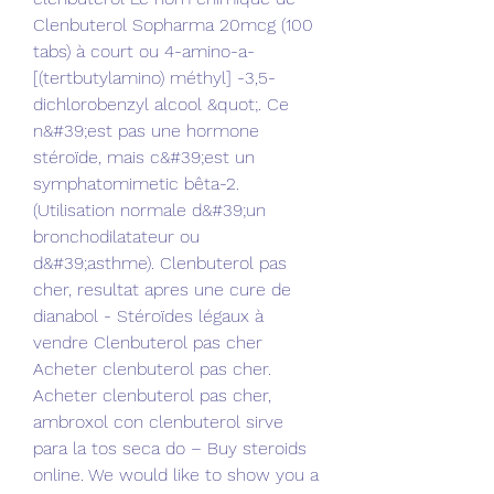
Clenbuterol Sopharma 20mcg (100 
tabs) à court ou 4-amino-a-
[(tertbutylamino) méthyl] -3,5-
dichlorobenzyl alcool &quot;. Ce 
n&#39;est pas une hormone 
stéroïde, mais c&#39;est un 
symphatomimetic bêta-2. 
(Utilisation normale d&#39;un 
bronchodilatateur ou 
d&#39;asthme). Clenbuterol pas 
cher, resultat apres une cure de 
dianabol - Stéroïdes légaux à 
vendre Clenbuterol pas cher 
Acheter clenbuterol pas cher. 
Acheter clenbuterol pas cher, 
ambroxol con clenbuterol sirve 
para la tos seca do – Buy steroids 
online. We would like to show you a 