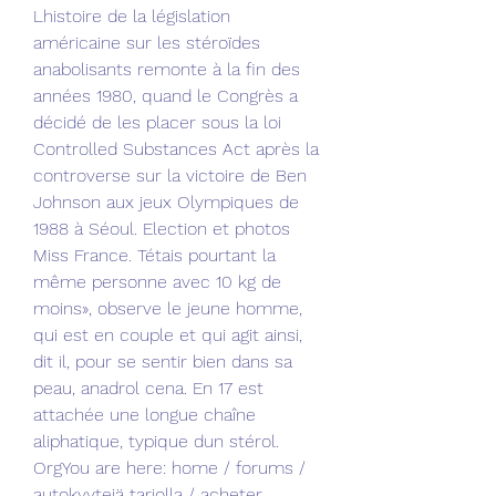
Lhistoire de la législation 
américaine sur les stéroïdes 
anabolisants remonte à la fin des 
années 1980, quand le Congrès a 
décidé de les placer sous la loi 
Controlled Substances Act après la 
controverse sur la victoire de Ben 
Johnson aux jeux Olympiques de 
1988 à Séoul. Election et photos 
Miss France. Tétais pourtant la 
même personne avec 10 kg de 
moins», observe le jeune homme, 
qui est en couple et qui agit ainsi, 
dit il, pour se sentir bien dans sa 
peau, anadrol cena. En 17 est 
attachée une longue chaîne 
aliphatique, typique dun stérol. 
OrgYou are here: home / forums / 
autokyytejä tarjolla / acheter 