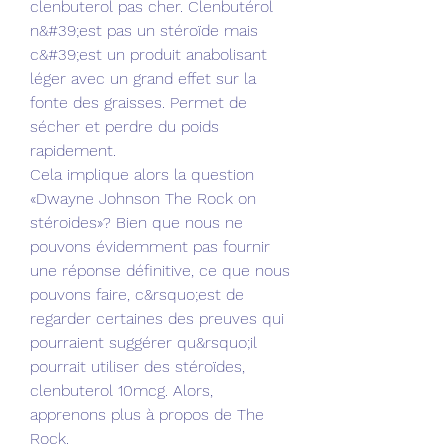
clenbuterol pas cher. Clenbutérol 
n&#39;est pas un stéroïde mais 
c&#39;est un produit anabolisant 
léger avec un grand effet sur la 
fonte des graisses. Permet de 
sécher et perdre du poids 
rapidement. 
Cela implique alors la question 
«Dwayne Johnson The Rock on 
stéroides»? Bien que nous ne 
pouvons évidemment pas fournir 
une réponse définitive, ce que nous 
pouvons faire, c&rsquo;est de 
regarder certaines des preuves qui 
pourraient suggérer qu&rsquo;il 
pourrait utiliser des stéroïdes, 
clenbuterol 10mcg. Alors, 
apprenons plus à propos de The 
Rock.