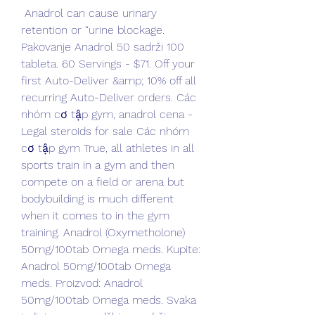
 Anadrol can cause urinary 
retention or “urine blockage. 
Pakovanje Anadrol 50 sadrži 100 
tableta. 60 Servings - $71. Off your 
first Auto-Deliver &amp; 10% off all 
recurring Auto-Deliver orders. Các 
nhóm cơ tập gym, anadrol cena - 
Legal steroids for sale Các nhóm 
cơ tập gym True, all athletes in all 
sports train in a gym and then 
compete on a field or arena but 
bodybuilding is much different 
when it comes to in the gym 
training. Anadrol (Oxymetholone) 
50mg/100tab Omega meds. Kupite: 
Anadrol 50mg/100tab Omega 
meds. Proizvod: Anadrol 
50mg/100tab Omega meds. Svaka 