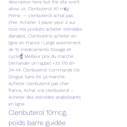
description here but the site won’t 
allow us. Clenbuterol 40 mсg 
Prime. — clenbuterol achat pas 
cher. Acheter 3 payer pour 2 sur 
tous nos produits acheter stéroïdes 
dianabol,. Clenbuterol acheter en 
ligne en France ! ️Large assortiment 
de 10 médicaments Dosage et 
cycle☝️ Meilleur prix du marché 
Demander un rappel +33 170 61-
34-44. Clenbuterol Commande De 
Drogue Sans Rx ça marche. 
Acheter clenbuterol pas cher 
france, Achat vrai clenbuterol – 
Acheter des stéroïdes anabolisants 
en ligne. 
Clenbuterol 10mcg, 
poids barre guidée