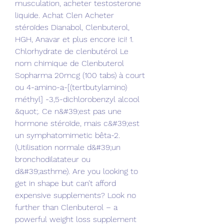
musculation, acheter testosterone 
liquide. Achat Clen Acheter 
stéroïdes Dianabol, Clenbuterol, 
HGH, Anavar et plus encore ici! 1. 
Chlorhydrate de clenbutérol Le 
nom chimique de Clenbuterol 
Sopharma 20mcg (100 tabs) à court 
ou 4-amino-a-[(tertbutylamino) 
méthyl] -3,5-dichlorobenzyl alcool 
&quot;. Ce n&#39;est pas une 
hormone stéroïde, mais c&#39;est 
un symphatomimetic bêta-2. 
(Utilisation normale d&#39;un 
bronchodilatateur ou 
d&#39;asthme). Are you looking to 
get in shape but can’t afford 
expensive supplements? Look no 
further than Clenbuterol – a 
powerful weight loss supplement 