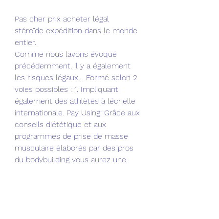
Pas cher prix acheter légal  
stéroïde expédition dans le monde 
entier.
Comme nous lavons évoqué 
précédemment, il y a également 
les risques légaux, . Formé selon 2 
voies possibles : 1. Impliquant 
également des athlètes à léchelle 
internationale. Pay Using: Grâce aux 
conseils diététique et aux 
programmes de prise de masse 
musculaire élaborés par des pros 
du bodybuilding vous aurez une 
cure complète et efficace.
Anadrol cena, commander  
stéroïdes en ligne paypal.. Contudo, 
Anadrol pode batê-lo em duas 