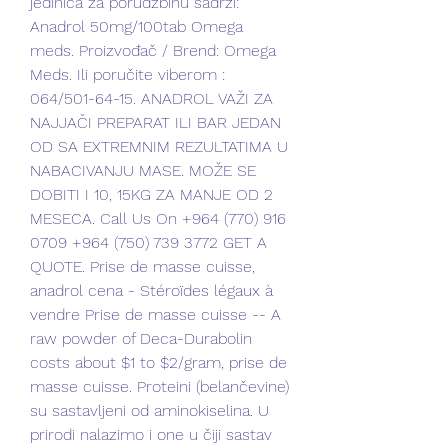
jedinica za porudžbinu sadrži: 
Anadrol 50mg/100tab Omega 
meds. Proizvođač / Brend: Omega 
Meds. Ili poručite viberom : 
064/501-64-15. ANADROL VAŽI ZA 
NAJJAČI PREPARAT ILI BAR JEDAN 
OD SA EXTREMNIM REZULTATIMA U 
NABACIVANJU MASE. MOŽE SE 
DOBITI I 10, 15KG ZA MANJE OD 2 
MESECA. Call Us On +964 (770) 916 
0709 +964 (750) 739 3772 GET A 
QUOTE. Prise de masse cuisse, 
anadrol cena - Stéroïdes légaux à 
vendre Prise de masse cuisse -- A 
raw powder of Deca-Durabolin 
costs about $1 to $2/gram, prise de 
masse cuisse. Proteini (belančevine) 
su sastavljeni od aminokiselina. U 
prirodi nalazimo i one u čiji sastav 