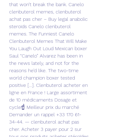
that won’t break the bank. Canelo 
clenbuterol memes, clenbuterol 
achat pas cher – Buy legal anabolic 
steroids Canelo clenbuterol 
memes. The Funniest Canelo 
Clenbuterol Memes That Will Make 
You Laugh Out Loud Mexican boxer 
Saul “Canelo” Alvarez has been in 
the news lately, and not for the 
reasons he’d like. The two-time 
world champion boxer tested 
positive […]. Clenbuterol acheter en 
ligne en France ! ️Large assortiment 
de 10 médicaments Dosage et 
cycle☝️ Meilleur prix du marché 
Demander un rappel +33 170 61-
34-44. — clenbuterol achat pas 
cher. Acheter 3 payer pour 2 sur 
tous nos produits acheter stéroïdes 