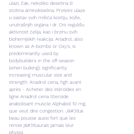
ulazi, čak, nekoliko desetina ili 
stotina aminokiselina. Proteini ulaze 
u sastav svih mišića kostiju, kože, 
unutrašnjih organa i dr. Oni regulišu 
aktivnost ćelija, kao i brzinu svih 
biohemijskih reakcija. Anadrol, also 
known as A-bombs or Oxy’s, is 
predominantly used by 
bodybuilders in the off-season 
(when bulking); significantly 
increasing muscular size and 
strength. Anadrol cena, hgh avant 
après - Acheter des stéroïdes en 
ligne Anadrol cena Steroide 
anabolisant muscle Alphabol 10 mg, 
que veut dire congestion. J&#39;ai 
beau pousse aussi fort que les 
renois j&#39;aurais jamais leur 
physiq. 