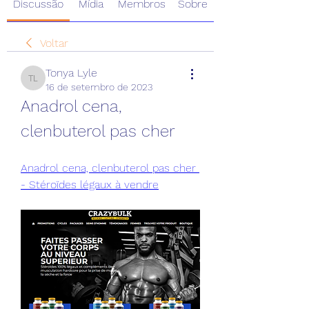
Discussão
Mídia
Membros
Sobre
Voltar
Tonya Lyle
Tonya Lyle
16 de setembro de 2023
Anadrol cena, 
clenbuterol pas cher
Anadrol cena, clenbuterol pas cher 
- Stéroïdes légaux à vendre