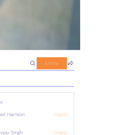
Entrar
s
iel Harrison
Seguir
vijay Singh
Seguir