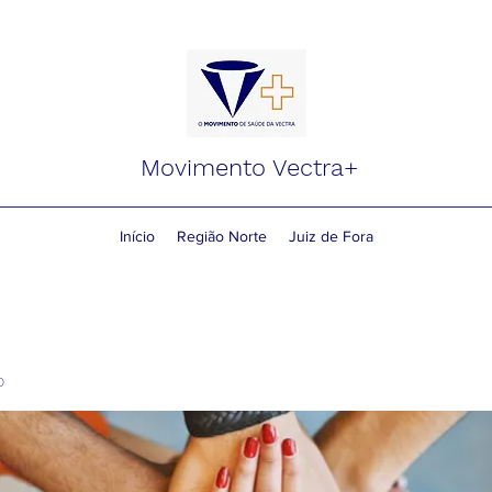
Movimento Vectra+
Início
Região Norte
Juiz de Fora
o