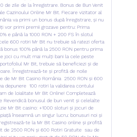
0 de zile de la înregistrare. Bonus de Bun Venit 
e Cazinoului Online Mr Bit. Fiecare vizitator al 
ânia va primi un bonus după înregistrare, și nu 
ți vor primi premii grozave pentru: Prima 
% e până la 1000 RON + 200 FS în slotul 
le 600 rotiri Mr Bit nu trebuie să ratezi oferta 
feră bonus 100% până la 2500 RON pentru prima 
e joci cu mult mai mulți bani la cele peste 
portofoliul Mr Bit, trebuie să beneficiezi și de 
are. Înregistrează-te și profită de noile 
te de Mr Bit Casino România ️ 2500 RON și 600 
a depunere ️ 100 rotiri la validarea contului ️ 
ram de loialitate Mr Bit Online! Completează 
re Revendică bonusul de bun venit și celelalte 
ie Mr Bit casino: +1000 sloturi și jocuri de 
iață înseamnă un singur lucru: bonusuri noi și 
gistrează-te la Mr Bit Casino online și profită 
 de 2500 RON și 600 Rotiri Gratuite ️ sau de 