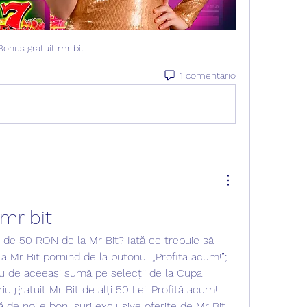
Bonus gratuit mr bit
1 comentário
 mr bit
it de 50 RON de la Mr Bit? Iată ce trebuie să 
 la Mr Bit pornind de la butonul „Profită acum!”; 
iu de aceeași sumă pe selecții de la Cupa 
u gratuit Mr Bit de alți 50 Lei! Profită acum! 
tă de noile bonusuri exclusive oferite de Mr Bit 