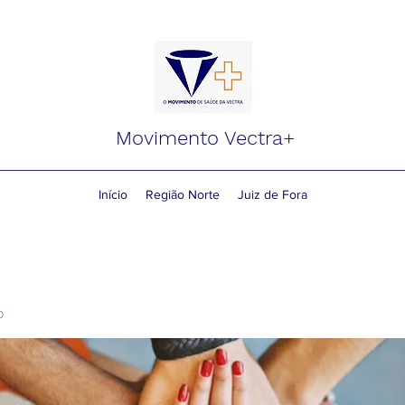
Movimento Vectra+
Início
Região Norte
Juiz de Fora
o