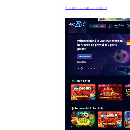
Roulet casino online