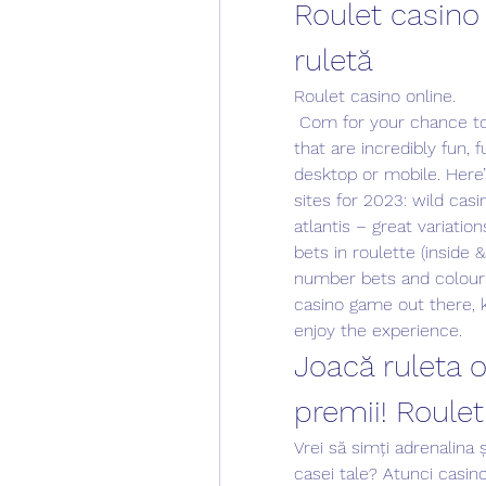
Roulet casino 
ruletă
Roulet casino online.
 Com for your chance to experience a rich diversity of game variants 
that are incredibly fun, f
desktop or mobile. Here’s
sites for 2023: wild casi
atlantis – great variation
bets in roulette (inside 
number bets and colour b
casino game out there, k
enjoy the experience. 
Joacă ruleta o
premii! Roulet
Vrei să simți adrenalina ș
casei tale? Atunci casino