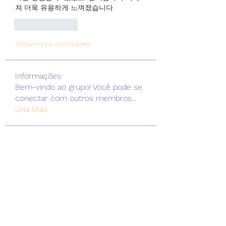
져 더욱 유용하게 느껴졌습니다.
Like
Reply
Show more comments
Informações
Bem-vindo ao grupo! Você pode se
conectar com outros membros
...
Leia Mais
membros
Daniel Harrison
Seguir
Ranvijay Singh
Seguir
Naomi Smith
Seguir