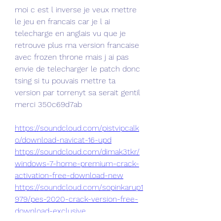
moi c est l inverse je veux mettre 
le jeu en francais car je l ai 
telecharge en anglais vu que je 
retrouve plus ma version francaise 
avec frozen throne mais j ai pas 
envie de telecharger le patch donc 
tsing si tu pouvais mettre ta 
version par torrenyt sa serait gentil 
merci 350c69d7ab
https://soundcloud.com/pistvipcalk
o/download-navicat-16-upd
https://soundcloud.com/dimak3tkr/
windows-7-home-premium-crack-
activation-free-download-new
https://soundcloud.com/sopinkarup1
979/pes-2020-crack-version-free-
download-exclusive