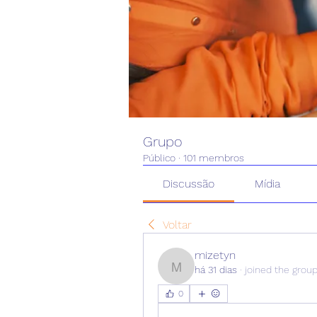
Grupo
Público
·
101 membros
Discussão
Mídia
Voltar
mizetyn
há 31 dias
·
joined the group
mizetyn
0