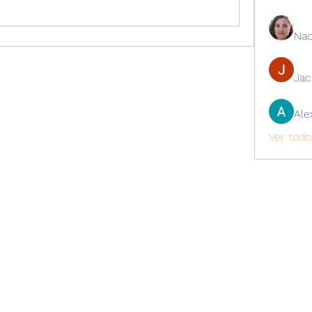
Nao
Ja
Ale
Ver todo