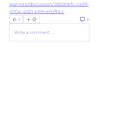
warriors/discussion/36b956fc-ce5f-
400e-ad21-e191ce93fbcc
0
0
Write a comment...
Informações
Bem-vindo ao grupo! Você pode se
conectar com outros membros
...
Leia Mais
membros
Daniel Harrison
Seguir
Ranvijay Singh
Seguir