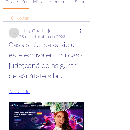
Discussão
Mídia
Membros
Sobre
Voltar
Jeffry Chatterjee
Jeffry Chatterjee
26 de setembro de 2023
Cass sibiu, cass sibiu 
este echivalent cu casa 
județeană de asigurări 
de sănătate sibiu.
Cass sibiu