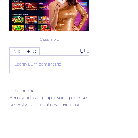
Cass sibiu
0
0
Escreva um comentário
Informações
Bem-vindo ao grupo! Você pode se
conectar com outros membros
...
Leia Mais
membros