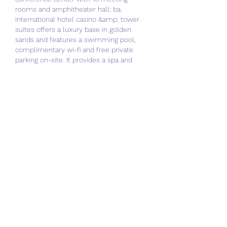
rooms and amphitheater hall; ba. 
International hotel casino &amp; tower 
suites offers a luxury base in golden 
sands and features a swimming pool, 
complimentary wi-fi and free private 
parking on-site. It provides a spa and 
wellness center, as well as 
babysitting/child services, a ballroom 
and a concierge. International hotel 
casino &amp; tower suites. Golden 
sands resort, 9007 złote piaski, bułgaria 
– doskonała lokalizacja – pokaż mapę. 
Klasa, super wygodne łóżka, czysto, 
maciej niemcy. International hotel casino 
&amp; tower suites is located on the 
beach front in the center of golden 
sands. International hotel casino &amp; 
tower suites. International hotel casino 
&amp; tower suites is a great choice for 
your beach stay in golden sands, putting 
you near activities like snorkeling, 
surfing/body boarding, and parasailing. 