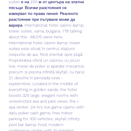
suites е на 200 м от центъра на златни 
пясъци. Всички разстояния се 
измерват по права линия. Реалното 
разстояние при пътуване може да 
варира. International hotel casino &amp; 
tower suites, varna, bulgaria. 778 talking 
about this · 88,015 were here. 
International hotel casino &amp; tower 
suites este situat în centrul stațiunii 
nisipurile de aur, fiind orientat spre plajă. 
Proprietatea oferă un cazinou cu jocuri 
live, mese de poker și aparate mecanice, 
precum și piscina infinită skyfall, cu barul 
21, deschis în perioada iunie - 
septembrie. Located in the middle of 
everything in golden sands, the hotel 
boosts 325 large, elegant rooms with 
unrestricted sea and park views; the i-
spa center; 24-hrs live game casino with 
daily poker cash game; free indoor 
parking for 300 vehicles; skyfall infinity 
pool bar &amp; food; modern 
conference center with 10 meeting 