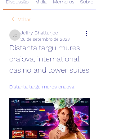
Discussão
Mídia
Membros
Sobre
Voltar
Jeffry Chatterjee
Jeffry Chatterjee
26 de setembro de 2023
Distanta targu mures 
craiova, international 
casino and tower suites
Distanta targu mures craiova