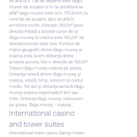
se află la 4. Cât de departe este targu-
mures de ecuator și în ce emisferă se 
află? targu-mures este la 5. 175,33 km la 
nord de de ecuator, deci se află în 
emisfera nordic. Direcție: 193,24° (ssw) 
direcția inițială a acestei curse de la 
târgu-mureş la craiova este 193,24°, iar 
direcția busolei este ssw. Punctul de 
mijloc geografic dintre târgu-mureş și 
craiova este la km distanță dintre 
ambele puncte, într-o direcție de 193,24°. 
Traseu târgu mureş-craiova pe şosea. 
Distanţa rutieră dintre târgu mureş şi 
craiova, viteză, timp, consum şi costul 
mediu. Tot aici şi distanţa aeriană târgu 
mureş-craiova exprimată în km sau 
mile. Distanţa târgu mureş craiova km 
pe şosea. Târgu mureş - craiova. 
International casino 
and tower suites
International hotel casino &amp; tower 