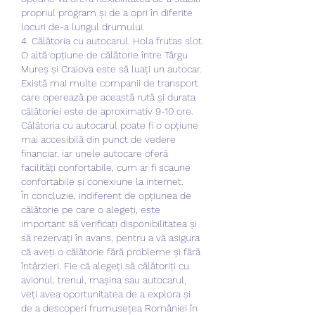
propriul program și de a opri în diferite 
locuri de-a lungul drumului.
4. Călătoria cu autocarul. Hola frutas slot.
O altă opțiune de călătorie între Târgu 
Mureș și Craiova este să luați un autocar. 
Există mai multe companii de transport 
care operează pe această rută și durata 
călătoriei este de aproximativ 9-10 ore. 
Călătoria cu autocarul poate fi o opțiune 
mai accesibilă din punct de vedere 
financiar, iar unele autocare oferă 
facilități confortabile, cum ar fi scaune 
confortabile și conexiune la internet.
În concluzie, indiferent de opțiunea de 
călătorie pe care o alegeți, este 
important să verificați disponibilitatea și 
să rezervați în avans, pentru a vă asigura 
că aveți o călătorie fără probleme și fără 
întârzieri. Fie că alegeți să călătoriți cu 
avionul, trenul, mașina sau autocarul, 
veți avea oportunitatea de a explora și 
de a descoperi frumusețea României în 