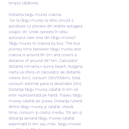
timpul călătoriei.
Distanta targu mures craiova.
 De la târgu-mureș la sibiu circulă 2 
autobuze cu plecare din stațiile autogara 
voiajor, str. Unde oprește în sibiu 
autocarul care vine din târgu-mureș? 
Târgu mureș to craiova by bus. The bus 
journey time between târgu mureș and 
craiova is around 8h 2m and covers a 
distance of around 347 km. Calculator 
distanta romania » sunny beach, bulgaria. 
Harta va ofera un calculator de distante 
rutiere (km), consum (litri/100km), total 
consum estimat pana la destinatie (litri). 
Distanţa târgu mureş-calafat în km vă 
este reprezentată pe hartă. Traseu târgu 
mureş-calafat pe şosea. Distanţa rutieră 
dintre târgu mureş şi calafat, viteză, 
timp, consum şi costul mediu. Tot aici şi 
distanţa aeriană târgu mureş-calafat 
exprimată în km sau mile. Targu-mures 