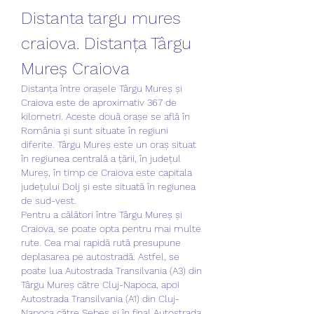
Distanta targu mures 
craiova. Distanța Târgu 
Mureș Craiova
Distanța între orașele Târgu Mureș și 
Craiova este de aproximativ 367 de 
kilometri. Aceste două orașe se află în 
România și sunt situate în regiuni 
diferite. Târgu Mureș este un oraș situat 
în regiunea centrală a țării, în județul 
Mureș, în timp ce Craiova este capitala 
județului Dolj și este situată în regiunea 
de sud-vest.
Pentru a călători între Târgu Mureș și 
Craiova, se poate opta pentru mai multe 
rute. Cea mai rapidă rută presupune 
deplasarea pe autostradă. Astfel, se 
poate lua Autostrada Transilvania (A3) din 
Târgu Mureș către Cluj-Napoca, apoi 
Autostrada Transilvania (A1) din Cluj-
Napoca către Sebeș și în final Autostrada 