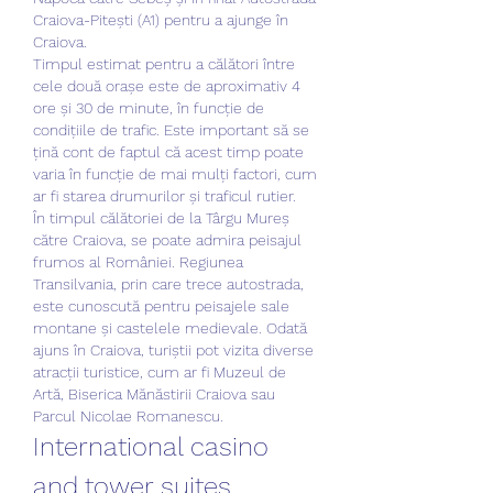
Craiova-Pitești (A1) pentru a ajunge în 
Craiova.
Timpul estimat pentru a călători între 
cele două orașe este de aproximativ 4 
ore și 30 de minute, în funcție de 
condițiile de trafic. Este important să se 
țină cont de faptul că acest timp poate 
varia în funcție de mai mulți factori, cum 
ar fi starea drumurilor și traficul rutier.
În timpul călătoriei de la Târgu Mureș 
către Craiova, se poate admira peisajul 
frumos al României. Regiunea 
Transilvania, prin care trece autostrada, 
este cunoscută pentru peisajele sale 
montane și castelele medievale. Odată 
ajuns în Craiova, turiștii pot vizita diverse 
atracții turistice, cum ar fi Muzeul de 
Artă, Biserica Mănăstirii Craiova sau 
Parcul Nicolae Romanescu.
International casino 
and tower suites. 