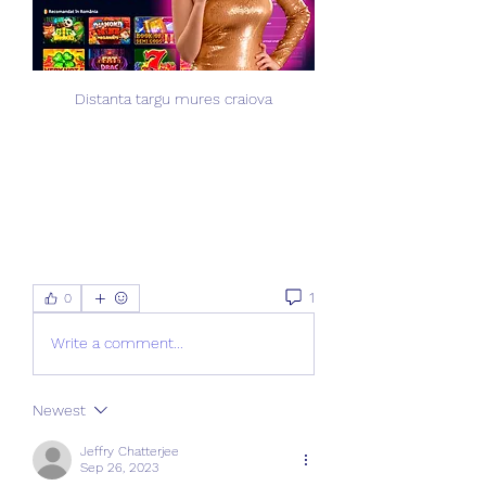
Distanta targu mures craiova
1
0
Write a comment...
Newest
Jeffry Chatterjee
Sep 26, 2023