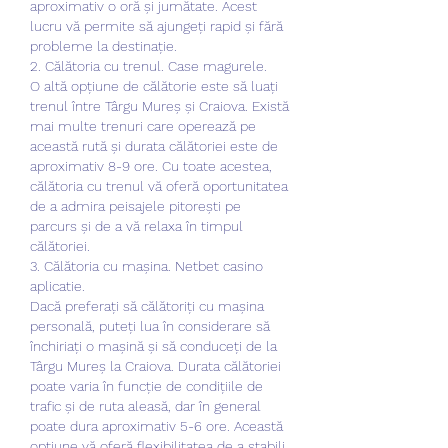
aproximativ o oră și jumătate. Acest 
lucru vă permite să ajungeți rapid și fără 
probleme la destinație.
2. Călătoria cu trenul. Case magurele.
O altă opțiune de călătorie este să luați 
trenul între Târgu Mureș și Craiova. Există 
mai multe trenuri care operează pe 
această rută și durata călătoriei este de 
aproximativ 8-9 ore. Cu toate acestea, 
călătoria cu trenul vă oferă oportunitatea 
de a admira peisajele pitorești pe 
parcurs și de a vă relaxa în timpul 
călătoriei.
3. Călătoria cu mașina. Netbet casino 
aplicatie.
Dacă preferați să călătoriți cu mașina 
personală, puteți lua în considerare să 
închiriați o mașină și să conduceți de la 
Târgu Mureș la Craiova. Durata călătoriei 
poate varia în funcție de condițiile de 
trafic și de ruta aleasă, dar în general 
poate dura aproximativ 5-6 ore. Această 
opțiune vă oferă flexibilitatea de a stabili 