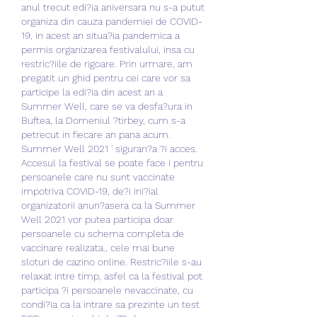
anul trecut edi?ia aniversara nu s-a putut 
organiza din cauza pandemiei de COVID-
19, in acest an situa?ia pandemica a 
permis organizarea festivalului, insa cu 
restric?iile de rigoare. Prin urmare, am 
pregatit un ghid pentru cei care vor sa 
participe la edi?ia din acest an a 
Summer Well, care se va desfa?ura in 
Buftea, la Domeniul ?tirbey, cum s-a 
petrecut in fiecare an pana acum. 
Summer Well 2021 ' siguran?a ?i acces. 
Accesul la festival se poate face i pentru 
persoanele care nu sunt vaccinate 
impotriva COVID-19, de?i ini?ial 
organizatorii anun?asera ca la Summer 
Well 2021 vor putea participa doar 
persoanele cu schema completa de 
vaccinare realizata., cele mai bune 
sloturi de cazino online. Restric?iile s-au 
relaxat intre timp, asfel ca la festival pot 
participa ?i persoanele nevaccinate, cu 
condi?ia ca la intrare sa prezinte un test 