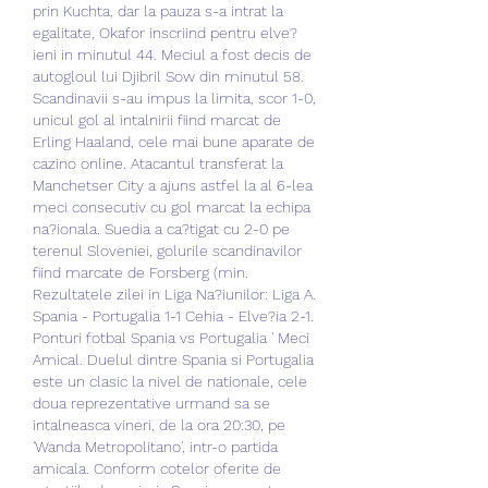
prin Kuchta, dar la pauza s-a intrat la 
egalitate, Okafor inscriind pentru elve?
ieni in minutul 44. Meciul a fost decis de 
autogloul lui Djibril Sow din minutul 58. 
Scandinavii s-au impus la limita, scor 1-0, 
unicul gol al intalnirii fiind marcat de 
Erling Haaland, cele mai bune aparate de 
cazino online. Atacantul transferat la 
Manchetser City a ajuns astfel la al 6-lea 
meci consecutiv cu gol marcat la echipa 
na?ionala. Suedia a ca?tigat cu 2-0 pe 
terenul Sloveniei, golurile scandinavilor 
fiind marcate de Forsberg (min. 
Rezultatele zilei in Liga Na?iunilor: Liga A. 
Spania - Portugalia 1-1 Cehia - Elve?ia 2-1. 
Ponturi fotbal Spania vs Portugalia ' Meci 
Amical. Duelul dintre Spania si Portugalia 
este un clasic la nivel de nationale, cele 
doua reprezentative urmand sa se 
intalneasca vineri, de la ora 20:30, pe 
'Wanda Metropolitano', intr-o partida 
amicala. Conform cotelor oferite de 