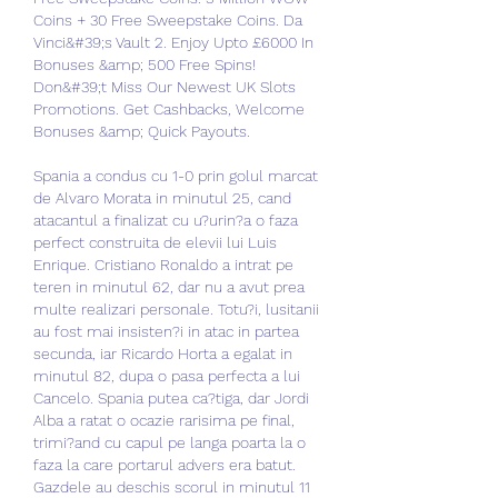
Coins + 30 Free Sweepstake Coins. Da 
Vinci&#39;s Vault 2. Enjoy Upto £6000 In 
Bonuses &amp; 500 Free Spins! 
Don&#39;t Miss Our Newest UK Slots 
Promotions. Get Cashbacks, Welcome 
Bonuses &amp; Quick Payouts. 
Spania a condus cu 1-0 prin golul marcat 
de Alvaro Morata in minutul 25, cand 
atacantul a finalizat cu u?urin?a o faza 
perfect construita de elevii lui Luis 
Enrique. Cristiano Ronaldo a intrat pe 
teren in minutul 62, dar nu a avut prea 
multe realizari personale. Totu?i, lusitanii 
au fost mai insisten?i in atac in partea 
secunda, iar Ricardo Horta a egalat in 
minutul 82, dupa o pasa perfecta a lui 
Cancelo. Spania putea ca?tiga, dar Jordi 
Alba a ratat o ocazie rarisima pe final, 
trimi?and cu capul pe langa poarta la o 
faza la care portarul advers era batut. 
Gazdele au deschis scorul in minutul 11 