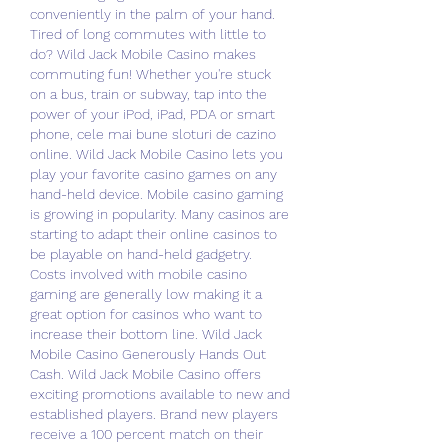
conveniently in the palm of your hand. 
Tired of long commutes with little to 
do? Wild Jack Mobile Casino makes 
commuting fun! Whether you're stuck 
on a bus, train or subway, tap into the 
power of your iPod, iPad, PDA or smart 
phone, cele mai bune sloturi de cazino 
online. Wild Jack Mobile Casino lets you 
play your favorite casino games on any 
hand-held device. Mobile casino gaming 
is growing in popularity. Many casinos are 
starting to adapt their online casinos to 
be playable on hand-held gadgetry. 
Costs involved with mobile casino 
gaming are generally low making it a 
great option for casinos who want to 
increase their bottom line. Wild Jack 
Mobile Casino Generously Hands Out 
Cash. Wild Jack Mobile Casino offers 
exciting promotions available to new and 
established players. Brand new players 
receive a 100 percent match on their 