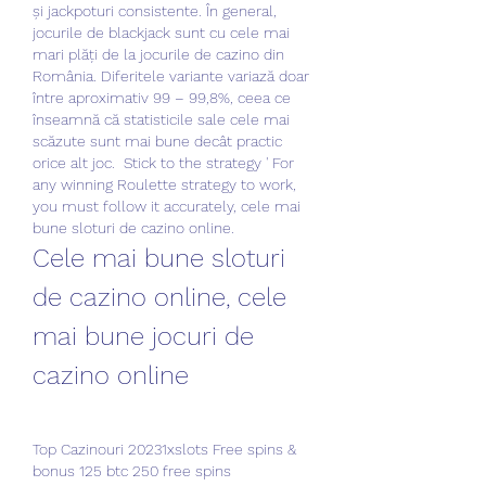
și jackpoturi consistente. În general, 
jocurile de blackjack sunt cu cele mai 
mari plăți de la jocurile de cazino din 
România. Diferitele variante variază doar 
între aproximativ 99 – 99,8%, ceea ce 
înseamnă că statisticile sale cele mai 
scăzute sunt mai bune decât practic 
orice alt joc.  Stick to the strategy ' For 
any winning Roulette strategy to work, 
you must follow it accurately, cele mai 
bune sloturi de cazino online.
Cele mai bune sloturi 
de cazino online, cele 
mai bune jocuri de 
cazino online
Top Cazinouri 20231xslots Free spins & 
bonus 125 btc 250 free spins