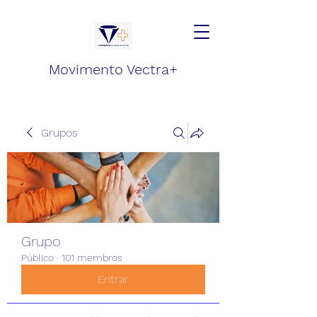
Movimento Vectra+
Grupos
Grupo
Público
·
101 membros
Entrar