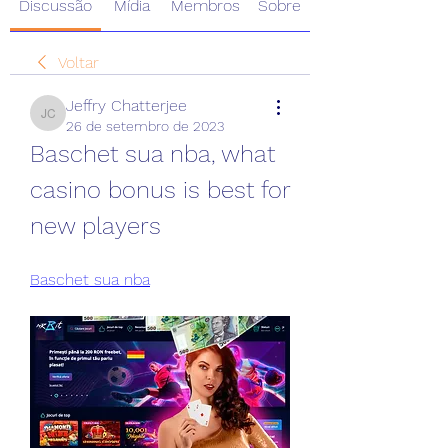
Discussão
Mídia
Membros
Sobre
Voltar
Jeffry Chatterjee
Jeffry Chatterjee
26 de setembro de 2023
Baschet sua nba, what 
casino bonus is best for 
new players
Baschet sua nba