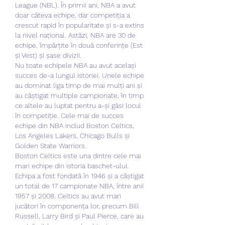
League (NBL). În primii ani, NBA a avut 
doar câteva echipe, dar competiția a 
crescut rapid în popularitate și s-a extins 
la nivel național. Astăzi, NBA are 30 de 
echipe, împărțite în două conferințe (Est 
și Vest) și șase divizii.
Nu toate echipele NBA au avut același 
succes de-a lungul istoriei. Unele echipe 
au dominat liga timp de mai mulți ani și 
au câștigat multiple campionate, în timp 
ce altele au luptat pentru a-și găsi locul 
în competiție. Cele mai de succes 
echipe din NBA includ Boston Celtics, 
Los Angeles Lakers, Chicago Bulls și 
Golden State Warriors.
Boston Celtics este una dintre cele mai 
mari echipe din istoria baschet-ului. 
Echipa a fost fondată în 1946 și a câștigat 
un total de 17 campionate NBA, între anii 
1957 și 2008. Celtics au avut mari 
jucători în componența lor, precum Bill 
Russell, Larry Bird și Paul Pierce, care au 