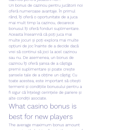
Un bonus de cazinou pentru jucătorii noi 
oferă numeroase avantaje. În primul 
rând, îți oferă o oportunitate de a juca 
mai mult timp la cazinou, deoarece 
bonusul îți oferă fonduri suplimentare. 
Aceasta înseamnă că poți juca mai 
multe jocuri și poți explora mai multe 
opțiuni de joc înainte de a decide dacă 
vrei să continui să joci la acel cazinou 
sau nu. De asemenea, un bonus de 
cazinou îți oferă șansa de a câștiga 
premii suplimentare și poate crește 
șansele tale de a obține un câștig. Cu 
toate acestea, este important să citești 
termenii și condițiile bonusului pentru a 
fi sigur că înțelegi cerințele de pariere și 
alte condiții asociate.
What casino bonus is 
best for new players
The average maximum bonus amount 