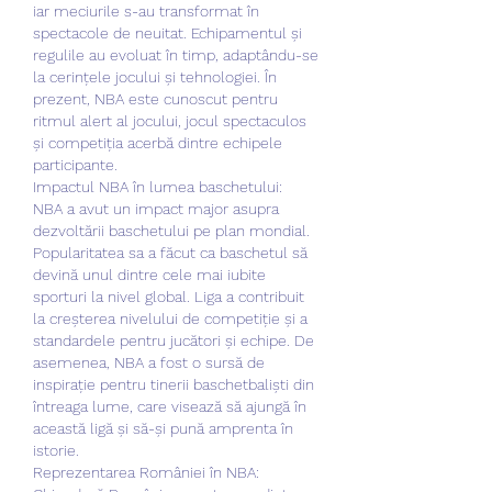
iar meciurile s-au transformat în 
spectacole de neuitat. Echipamentul și 
regulile au evoluat în timp, adaptându-se 
la cerințele jocului și tehnologiei. În 
prezent, NBA este cunoscut pentru 
ritmul alert al jocului, jocul spectaculos 
și competiția acerbă dintre echipele 
participante.
Impactul NBA în lumea baschetului:
NBA a avut un impact major asupra 
dezvoltării baschetului pe plan mondial. 
Popularitatea sa a făcut ca baschetul să 
devină unul dintre cele mai iubite 
sporturi la nivel global. Liga a contribuit 
la creșterea nivelului de competiție și a 
standardele pentru jucători și echipe. De 
asemenea, NBA a fost o sursă de 
inspirație pentru tinerii baschetbaliști din 
întreaga lume, care visează să ajungă în 
această ligă și să-și pună amprenta în 
istorie.
Reprezentarea României în NBA: