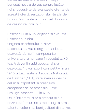
bonusul nostru de top pentru jucătorii 
noi și bucură-te de avantajele oferite de 
această ofertă senzațională. Nu pierde 
timpul, înscrie-te acum și ia-ți bonusul 
de cazino cel mai bun!
Baschet-ul în NBA: originea și evoluția. 
Baschet sua nba.
Originea baschetului în NBA:
Baschetul a avut o origine modestă, 
dezvoltându-se în campusurile 
universitare americane în secolul al XIX-
lea. A devenit rapid popular și s-a 
dezvoltat într-un sport competitiv. În anii 
1940, a luat naștere Asociația Națională 
de Baschet (NBA), care avea să devină 
cel mai important și prestigios 
campionat de baschet din lume.
Evoluția baschetului în NBA:
De la înființare, NBA a crescut și s-a 
dezvoltat într-un ritm rapid. Liga a atras 
talentul celor mai buni jucători din lume, 