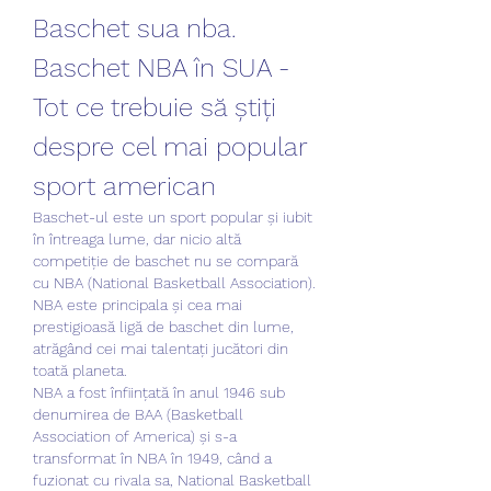
Baschet sua nba. 
Baschet NBA în SUA - 
Tot ce trebuie să știți 
despre cel mai popular 
sport american
Baschet-ul este un sport popular și iubit 
în întreaga lume, dar nicio altă 
competiție de baschet nu se compară 
cu NBA (National Basketball Association). 
NBA este principala și cea mai 
prestigioasă ligă de baschet din lume, 
atrăgând cei mai talentați jucători din 
toată planeta.
NBA a fost înființată în anul 1946 sub 
denumirea de BAA (Basketball 
Association of America) și s-a 
transformat în NBA în 1949, când a 
fuzionat cu rivala sa, National Basketball 