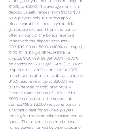
varies greatly but is often in the range of 
$1000 to $5000. The average minimum 
deposit usually ranges from $10 to $30. 
New players only 18+ terms apply, 
please gamble responsibly multiple 
games are excluded from the bonus 
offer amount of the bonus received 
varies with the deposit amounts - 
$20-$99. 99 get 500% (+100% on crypto), 
$100-$149. 99 get 550% (+100% on 
crypto), $150-199. 99 get 600% (+200% 
on crypto) or $200+ get 650% (+350% on 
crypto) email verification i. Get a 200% 
match bonus at miami club casino (up to 
$100) read review. Up to $2000 free 
(400% deposit match) read review. 
Deposit match bonus of 100%, up to 
$600. In conclusion, the super slots 
casino&#39;s $6,000 welcome bonus is 
a fantastic deal for any new players 
looking for the best online casino bonus 
codes. The top online casino bonuses 
for us players, ranked by type, size, and 