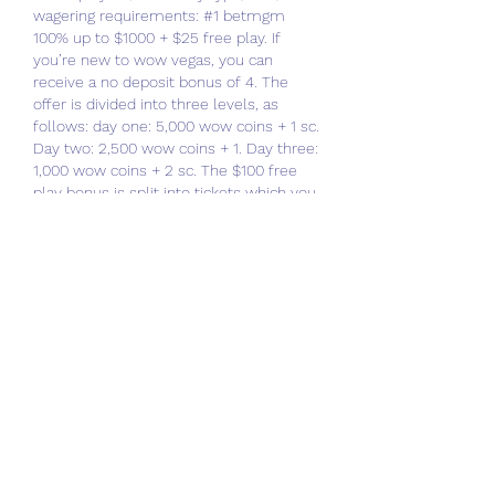
wagering requirements: #1 betmgm 
100% up to $1000 + $25 free play. If 
you’re new to wow vegas, you can 
receive a no deposit bonus of 4. The 
offer is divided into three levels, as 
follows: day one: 5,000 wow coins + 1 sc. 
Day two: 2,500 wow coins + 1. Day three: 
1,000 wow coins + 2 sc. The $100 free 
play bonus is split into tickets which you 
can use for poker and casino, and these 
are spread over five days as either spin 
&amp; go or instant bonus tickets. You’ll 
get extra cash or bonus spins to try out 
iconic games and even new releases, 
and you’ll be in the chance to win real 
money too. 
Baschet sua nba.
Besides nba 2023/2024 scores you can 
follow 500+ basketball competitions 
from 30+ countries around the world on 
flashscore. Nba 2023/2024 scores 
service is real-time, updating live. 