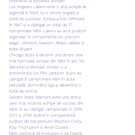
contribuit la succesul echipei.
Los Angeles Lakers este o altă echipă de 
legendă în NBA, cu o istorie bogată și 
plină de succese. Echipa a fost înființată 
în 1947 și a câștigat un total de 17 
campionate NBA. Lakers au avut jucători 
legendari în componența lor, precum 
Magic Johnson, Kareem Abdul-Jabbar și 
Kobe Bryant.
Chicago Bulls a devenit una dintre cele 
mai faimoase echipe din NBA în anii '90, 
datorită lui Michael Jordan și a 
antrenorului lor, Phil Jackson. Bulls au 
câștigat 6 campionate NBA în acea 
perioadă, dominând liga și devenind o 
forță de temut.
Golden State Warriors este una dintre 
cele mai recente echipe de succes din 
NBA. Ei au câștigat campionate în 2015, 
2017 și 2018, având în componență 
jucători de top precum Stephen Curry, 
Klay Thompson și Kevin Durant.
NBA continuă să evolueze și să inspire 