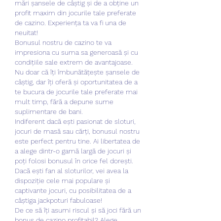
mări șansele de câștig și de a obține un 
profit maxim din jocurile tale preferate 
de cazino. Experiența ta va fi una de 
neuitat!
Bonusul nostru de cazino te va 
impresiona cu suma sa generoasă și cu 
condițiile sale extrem de avantajoase. 
Nu doar că îți îmbunătățește șansele de 
câștig, dar îți oferă și oportunitatea de a 
te bucura de jocurile tale preferate mai 
mult timp, fără a depune sume 
suplimentare de bani.
Indiferent dacă ești pasionat de sloturi, 
jocuri de masă sau cărți, bonusul nostru 
este perfect pentru tine. Ai libertatea de 
a alege dintr-o gamă largă de jocuri și 
poți folosi bonusul în orice fel dorești. 
Dacă ești fan al sloturilor, vei avea la 
dispoziție cele mai populare și 
captivante jocuri, cu posibilitatea de a 
câștiga jackpoturi fabuloase!
De ce să îți asumi riscul și să joci fără un 
bonus de cazino profitabil? Alege 