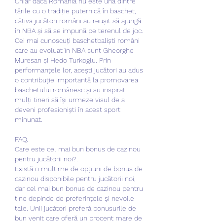
Chiar dacă România nu este una dintre 
țările cu o tradiție puternică în baschet, 
câțiva jucători români au reușit să ajungă 
în NBA și să se impună pe terenul de joc. 
Cei mai cunoscuți baschetbaliști români 
care au evoluat în NBA sunt Gheorghe 
Muresan și Hedo Turkoglu. Prin 
performanțele lor, acești jucători au adus 
o contribuție importantă la promovarea 
baschetului românesc și au inspirat 
mulți tineri să își urmeze visul de a 
deveni profesioniști în acest sport 
minunat.
FAQ.
Care este cel mai bun bonus de cazinou 
pentru jucătorii noi?.
Există o mulțime de opțiuni de bonus de 
cazinou disponibile pentru jucătorii noi, 
dar cel mai bun bonus de cazinou pentru 
tine depinde de preferințele și nevoile 
tale. Unii jucători preferă bonusurile de 
bun venit care oferă un procent mare de 