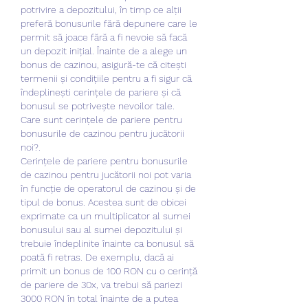
potrivire a depozitului, în timp ce alții 
preferă bonusurile fără depunere care le 
permit să joace fără a fi nevoie să facă 
un depozit inițial. Înainte de a alege un 
bonus de cazinou, asigură-te că citești 
termenii și condițiile pentru a fi sigur că 
îndeplinești cerințele de pariere și că 
bonusul se potrivește nevoilor tale.
Care sunt cerințele de pariere pentru 
bonusurile de cazinou pentru jucătorii 
noi?.
Cerințele de pariere pentru bonusurile 
de cazinou pentru jucătorii noi pot varia 
în funcție de operatorul de cazinou și de 
tipul de bonus. Acestea sunt de obicei 
exprimate ca un multiplicator al sumei 
bonusului sau al sumei depozitului și 
trebuie îndeplinite înainte ca bonusul să 
poată fi retras. De exemplu, dacă ai 
primit un bonus de 100 RON cu o cerință 
de pariere de 30x, va trebui să pariezi 
3000 RON în total înainte de a putea 