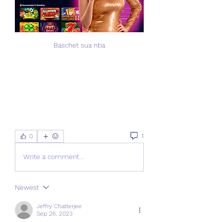
Baschet sua nba
1
0
Write a comment...
Newest
Jeffry Chatterjee
Sep 26, 2023