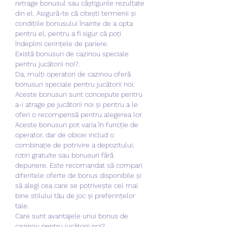
retrage bonusul sau câștigurile rezultate 
din el. Asigură-te că citești termenii și 
condițiile bonusului înainte de a opta 
pentru el, pentru a fi sigur că poți 
îndeplini cerințele de pariere.
Există bonusuri de cazinou speciale 
pentru jucătorii noi?.
Da, mulți operatori de cazinou oferă 
bonusuri speciale pentru jucătorii noi. 
Aceste bonusuri sunt concepute pentru 
a-i atrage pe jucătorii noi și pentru a le 
oferi o recompensă pentru alegerea lor. 
Aceste bonusuri pot varia în funcție de 
operator, dar de obicei includ o 
combinație de potrivire a depozitului, 
rotiri gratuite sau bonusuri fără 
depunere. Este recomandat să compari 
diferitele oferte de bonus disponibile și 
să alegi cea care se potrivește cel mai 
bine stilului tău de joc și preferințelor 
tale.
Care sunt avantajele unui bonus de 
cazinou pentru jucătorii noi?.