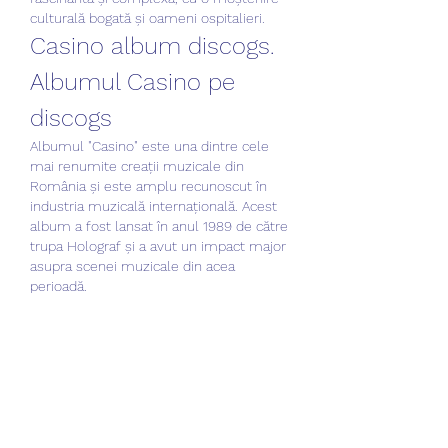
culturală bogată și oameni ospitalieri.
Casino album discogs. 
Albumul Casino pe 
discogs
Albumul "Casino" este una dintre cele 
mai renumite creații muzicale din 
România și este amplu recunoscut în 
industria muzicală internațională. Acest 
album a fost lansat în anul 1989 de către 
trupa Holograf și a avut un impact major 
asupra scenei muzicale din acea 
perioadă.
"Casino" este compus în mare parte din 
balade romantice, care au captat inima 
ascultătorilor și au devenit hituri 
instantanee. Versurile profunde și 
emotive, combinate cu aranjamentele 
muzicale impresionante, au creat o 
experiență sonoră unică pentru 
ascultători.