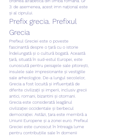
ordinea alfabetica din limba româna. Gr 
3: de asemenea, acest imn național este 
și al ciprului. 
Prefix grecia. Prefixul 
Grecia
Prefixul Greciei este o poveste 
fascinantă despre o țară cu o istorie 
îndelungată și o cultură bogată. Această 
țară, situată în sud-estul Europei, este 
cunoscută pentru peisajele sale pitorești, 
insulele sale impresionante și vestigiile 
sale arheologice. De-a lungul secolelor, 
Grecia a fost locuită și influențată de 
diferite civilizații și imperii, inclusiv grecii 
antici, romani, bizantini și otomani.
Grecia este considerată leagănul 
civilizației occidentale și berbecul 
democrației. Astăzi, țara este membră a 
Uniunii Europene și a zonei euro. Prefixul 
Greciei este cunoscut în întreaga lume 
pentru contribuțiile sale în domenii 