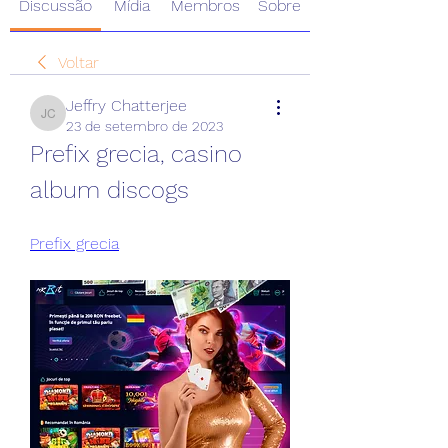
Discussão
Mídia
Membros
Sobre
Voltar
Jeffry Chatterjee
Jeffry Chatterjee
23 de setembro de 2023
Prefix grecia, casino 
album discogs
Prefix grecia