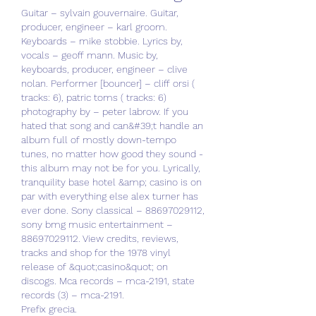
Guitar – sylvain gouvernaire. Guitar, 
producer, engineer – karl groom. 
Keyboards – mike stobbie. Lyrics by, 
vocals – geoff mann. Music by, 
keyboards, producer, engineer – clive 
nolan. Performer [bouncer] – cliff orsi ( 
tracks: 6), patric toms ( tracks: 6) 
photography by – peter labrow. If you 
hated that song and can&#39;t handle an 
album full of mostly down-tempo 
tunes, no matter how good they sound - 
this album may not be for you. Lyrically, 
tranquility base hotel &amp; casino is on 
par with everything else alex turner has 
ever done. Sony classical – 88697029112, 
sony bmg music entertainment – 
88697029112. View credits, reviews, 
tracks and shop for the 1978 vinyl 
release of &quot;casino&quot; on 
discogs. Mca records – mca-2191, state 
records (3) – mca-2191. 
Prefix grecia.