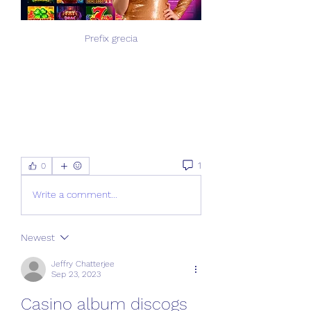
Prefix grecia
1
0
Write a comment...
Newest
Jeffry Chatterjee
Sep 23, 2023
Casino album discogs