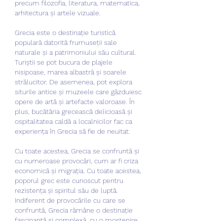
precum filozofia, literatura, matematica, 
arhitectura și artele vizuale.
Grecia este o destinație turistică 
populară datorită frumuseții sale 
naturale și a patrimoniului său cultural. 
Turiștii se pot bucura de plajele 
nisipoase, marea albastră și soarele 
strălucitor. De asemenea, pot explora 
siturile antice și muzeele care găzduiesc 
opere de artă și artefacte valoroase. În 
plus, bucătăria grecească delicioasă și 
ospitalitatea caldă a localnicilor fac ca 
experiența în Grecia să fie de neuitat.
Cu toate acestea, Grecia se confruntă și 
cu numeroase provocări, cum ar fi criza 
economică și migrația. Cu toate acestea, 
poporul grec este cunoscut pentru 
rezistența și spiritul său de luptă. 
Indiferent de provocările cu care se 
confruntă, Grecia rămâne o destinație 
fascinantă și complexă, cu o moștenire 