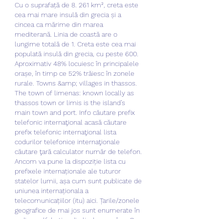
Cu o suprafață de 8. 261 km², creta este 
cea mai mare insulă din grecia și a 
cincea ca mărime din marea 
mediterană. Linia de coastă are o 
lungime totală de 1. Creta este cea mai 
populată insulă din grecia, cu peste 600. 
Aproximativ 48% locuiesc în principalele 
orașe, în timp ce 52% trăiesc în zonele 
rurale. Towns &amp; villages in thassos. 
The town of limenas: known locally as 
thassos town or limis is the island’s 
main town and port. Info căutare prefix 
telefonic internaţional acasă căutare 
prefix telefonic internaţional lista 
codurilor telefonice internaţionale 
căutare ţară calculator număr de telefon. 
Ancom va pune la dispoziție lista cu 
prefixele internaționale ale tuturor 
statelor lumii, așa cum sunt publicate de 
uniunea internaționala a 
telecomunicațiilor (itu) aici. Țarile/zonele 
geografice de mai jos sunt enumerate în 