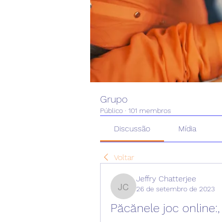
Grupo
Público
·
101 membros
Discussão
Mídia
Voltar
Jeffry Chatterjee
26 de setembro de 2023
Jeffry Chatterjee
Păcănele joc online:,