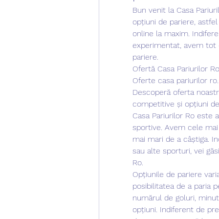
Bun venit la Casa Pariuri
opțiuni de pariere, astfe
online la maxim. Indifere
experimentat, avem tot c
pariere.
Ofertă Casa Pariurilor Ro
Oferte casa pariurilor ro.
Descoperă oferta noastră
competitive și opțiuni de
Casa Pariurilor Ro este a
sportive. Avem cele mai b
mai mari de a câștiga. In
sau alte sporturi, vei găs
Ro.
Opțiunile de pariere varia
posibilitatea de a paria p
numărul de goluri, minute
opțiuni. Indiferent de pre