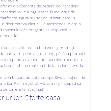
e încredere
 oferim o experiență de pariere de încredere. 
redere cu o lungă istorie în industria de 
latformă sigură și ușor de utilizat, care vă 
ri în doar câteva clicuri. De asemenea, avem o 
disponibilă 24/7, pregătită să răspundă la 
în orice fel.
plătește loialitatea cu bonusuri și promoții 
de bun venit pentru noii clienți, până la promoții 
eciale pentru evenimente sportive importante, 
zia de a obține mai mult de la pariurile dvs. la 
de a vă bucura de cote competitive și opțiuni de 
riurilor Ro. Înregistrați-vă acum și începeți să 
 de pariere la nivel înalt!
iurilor. Oferte casa 