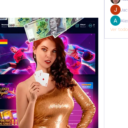
Ja
Ale
Ver todo