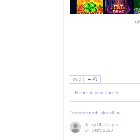
Of
0
Kommentar verfassen...
Sortieren nach:
Aktuell
Jeffry Chatterjee
24. Sept. 2023