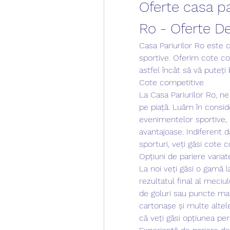
Oferte casa par
Ro - Oferte De
Casa Pariurilor Ro este c
sportive. Oferim cote com
astfel încât să vă puteț
Cote competitive
La Casa Pariurilor Ro, n
pe piață. Luăm în consid
evenimentelor sportive, p
avantajoase. Indiferent da
sporturi, veți găsi cote 
Opțiuni de pariere variat
La noi veți găsi o gamă la
rezultatul final al meciul
de goluri sau puncte mar
cartonașe și multe altele
că veți găsi opțiunea per