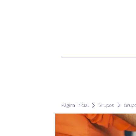
Página Inicial
Grupos
Grup