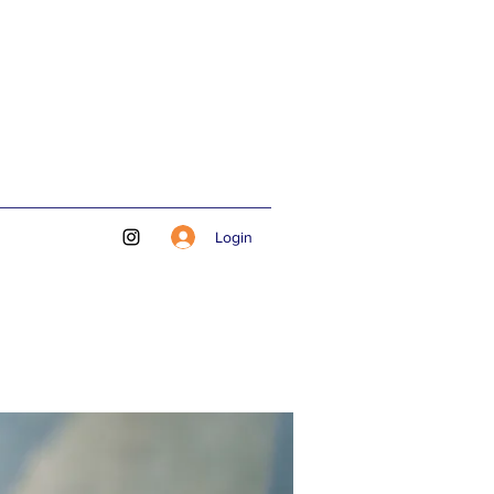
Login