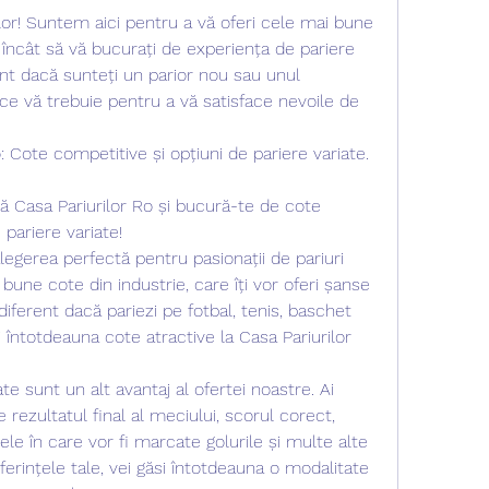
lor! Suntem aici pentru a vă oferi cele mai bune 
l încât să vă bucurați de experiența de pariere 
nt dacă sunteți un parior nou sau unul 
e vă trebuie pentru a vă satisface nevoile de 
: Cote competitive și opțiuni de pariere variate. 
 Casa Pariurilor Ro și bucură-te de cote 
 pariere variate!
legerea perfectă pentru pasionații de pariuri 
une cote din industrie, care îți vor oferi șanse 
diferent dacă pariezi pe fotbal, tenis, baschet 
i întotdeauna cote atractive la Casa Pariurilor 
te sunt un alt avantaj al ofertei noastre. Ai 
e rezultatul final al meciului, scorul corect, 
le în care vor fi marcate golurile și multe alte 
ferințele tale, vei găsi întotdeauna o modalitate 