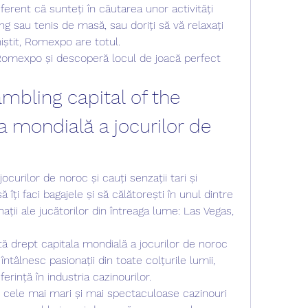
diferent că sunteți în căutarea unor activități 
ng sau tenis de masă, sau doriți să vă relaxați 
niștit, Romexpo are totul.
Romexpo și descoperă locul de joacă perfect 
mbling capital of the 
a mondială a jocurilor de 
ocurilor de noroc și cauți senzații tari și 
ă îți faci bagajele și să călătorești în unul dintre 
ții ale jucătorilor din întreaga lume: Las Vegas, 
 drept capitala mondială a jocurilor de noroc 
întâlnesc pasionații din toate colțurile lumii, 
rință în industria cazinourilor.
re cele mai mari și mai spectaculoase cazinouri 