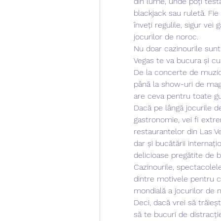
din lume, unde poți test
blackjack sau ruletă. Fie
înveți regulile, sigur vei
jocurilor de noroc.
Nu doar cazinourile sunt 
Vegas te va bucura și cu
De la concerte de muzică 
până la show-uri de magi
are ceva pentru toate gu
Dacă pe lângă jocurile de
gastronomie, vei fi extre
restaurantelor din Las Ve
dar și bucătării internaț
delicioase pregătite de b
Cazinourile, spectacolel
dintre motivele pentru c
mondială a jocurilor de 
Deci, dacă vrei să trăieșt
să te bucuri de distracți