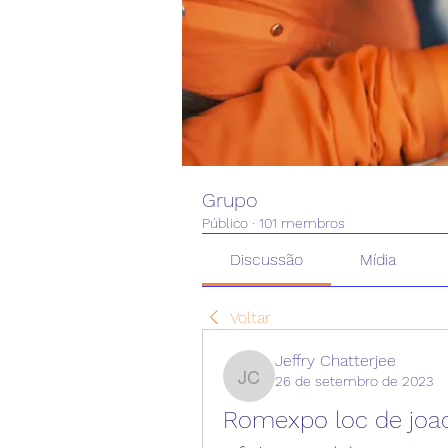
Grupo
Público
·
101 membros
Discussão
Mídia
Voltar
Jeffry Chatterjee
26 de setembro de 2023
Jeffry Chatterjee
Romexpo loc de joaca