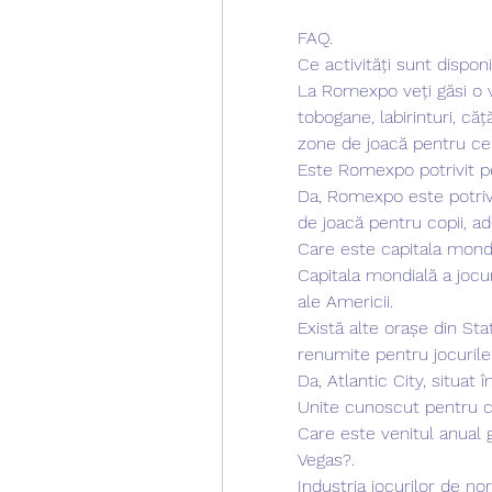
FAQ.
Ce activități sunt dispon
La Romexpo veți găsi o va
tobogane, labirinturi, căț
zone de joacă pentru cei
Este Romexpo potrivit pe
Da, Romexpo este potrivit
de joacă pentru copii, ado
Care este capitala mondi
Capitala mondială a jocur
ale Americii.
Există alte orașe din Sta
renumite pentru jocurile
Da, Atlantic City, situat 
Unite cunoscut pentru ca
Care este venitul anual g
Vegas?.
Industria jocurilor de no