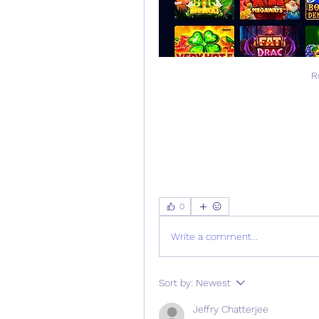
R
0
Write a comment...
Sort by:
Newest
Jeffry Chatterjee