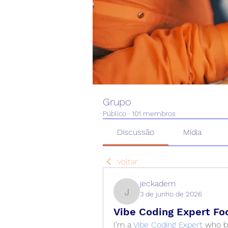
Grupo
Público
·
101 membros
Discussão
Mídia
Voltar
jeckadem
3 de junho de 2026
jeckadem
Vibe Coding Expert Fo
I’m a 
Vibe Coding Expert
 who be