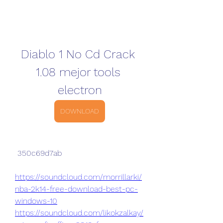
Diablo 1 No Cd Crack 
1.08 mejor tools 
electron
DOWNLOAD
 350c69d7ab
https://soundcloud.com/morrillarki/
nba-2k14-free-download-best-pc-
windows-10
https://soundcloud.com/likokzalkay/