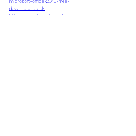
microsoft-office-2010-free-
download-crack
https://soundcloud.com/nesrihsane
c/top-crackdown-xbox-one
0
0
Write a comment...
Informações
Bem-vindo ao grupo! Você pode se
conectar com outros membros
...
Leia Mais
membros
Daniel Harrison
Seguir