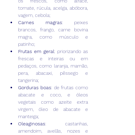
os frescos, como alface, 
tomate, rúcula, acelga, abóbora, 
vagem, cebola;
Carnes magras
: peixes 
brancos, frango, carne bovina 
magra, como músculo e 
patinho;
Frutas em geral
: priorizando as 
frescas e inteiras ou em 
pedaços, como laranja, mamão, 
pera, abacaxi, pêssego e 
tangerina;
Gorduras boas
: de frutas como 
abacate e coco, e óleos 
vegetais como azeite extra 
virgem, óleo de abacate e 
manteiga;
Oleaginosas
: castanhas, 
amendoim, avelãs, nozes e 