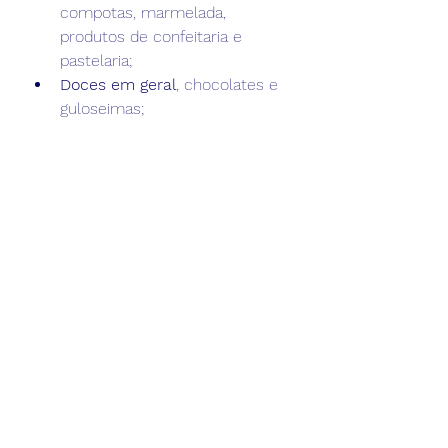
compotas, marmelada, 
produtos de confeitaria e 
pastelaria;
Doces em geral
, chocolates e 
guloseimas;
Bebidas açucaradas
, como 
refrigerantes, sucos 
industrializados, achocolatados;
Tubérculos em geral, 
como 
batata, batata doce, macaxeira 
e inhame, pois têm elevada 
concentração de carboidratos 
e devem ser consumidos em 
pequenas porções;
Carnes processadas,
 como 
presunto, peito de peru, 
salsicha, linguiça, bacon, 
mortadela e salame;
Bebidas alcoólicas, 
como 