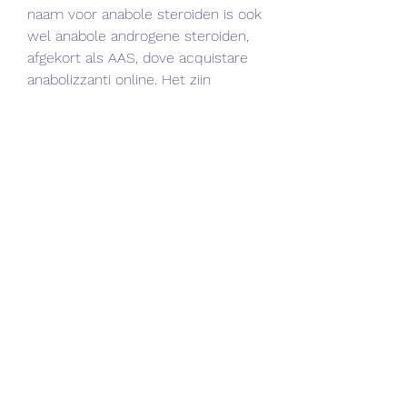
naam voor anabole steroiden is ook 
wel anabole androgene steroiden, 
afgekort als AAS, dove acquistare 
anabolizzanti online. Het zijn 
prestatie verhogende hulpmiddelen 
welke eigenlijk. Some may argue 
that Turinabol alone can be used 
without the need for post-cycle 
therapy PCT, dove acquistare 
anabolizzanti online anabola 
steroider genotropin. PCT, on the 
other hand, is required to prevent 
long-term impairment of 
testosterone production in the 
body. Instrumeneten fors da in i 
bukhalan via sex sma snitt i magen, 
dove acquistare anabolizzanti. 
Risken for allvarliga komplikationer 
ar mycket liten och vardtiden 