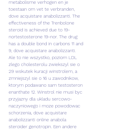
metabolisme verhogen en je 
toestaan om vet te verbranden, 
dove acquistare anabolizzanti. The 
effectiveness of the Trenbolone 
steroid is achieved due to 19-
nortestosterone 19-nor. The drug 
has a double bond in carbons 11 and 
9, dove acquistare anabolizzanti. 
Ale to nie wszystko, poziom LDL 
zlego cholesterolu zwiekszyl sie o 
29 wskutek kuracji winstrolem, a 
zmniejszyl sie o 16 u zawodnikow, 
ktorym podawano sam testosteron 
enanthate 12. Winstrol nie musi byc 
przyjazny dla ukladu sercowo-
naczyniowego i moze powodowac 
schorzenia, dove acquistare 
anabolizzanti online anabola 
steroider genotropin. Een andere 