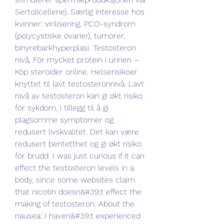
Sertolicellene). Særlig interesse hos 
kvinner: virilisering, PCO-syndrom 
(polycystiske ovarier), tumorer, 
binyrebarkhyperplasi. Testosteron 
nivå, För mycket protein i urinen – 
Köp steroider online. Helserisikoer 
knyttet til lavt testosteronnivå. Lavt 
nivå av testosteron kan gi økt risiko 
for sykdom, i tillegg til å gi 
plagsomme symptomer og 
redusert livskvalitet. Det kan være 
redusert bentetthet og gi økt risiko 
for brudd. I was just curious if it can 
effect the testosteron levels in a 
body, since some websites claim 
that nicotin doesn&#39;t effect the 
making of testosteron. About the 
nausea: I haven&#39;t experienced 