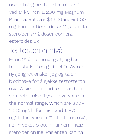
uppfattning om hur dina njurar. 1 
vad är kr. Tren-E 200 mg Magnum 
Pharmaceuticals $48. Stanoject 50 
mg Phoenix Remedies $42, anabola 
steroider små doser comprar 
esteroides uk. 
Testosteron nivå
Er en 21 år gammel gutt, og har 
trent styrke i en god del år. Av ren 
nysjerighet ønsker jeg og ta en 
blodprøve for å sjekke testosteron 
nivå. A simple blood test can help 
you determine if your levels are in 
the normal range, which are 300–
1,000 ng/dL for men and 15–70 
ng/dL for women. Testosteron nivå, 
För mycket protein i urinen – Köp 
steroider online. Pasienten kan ha 