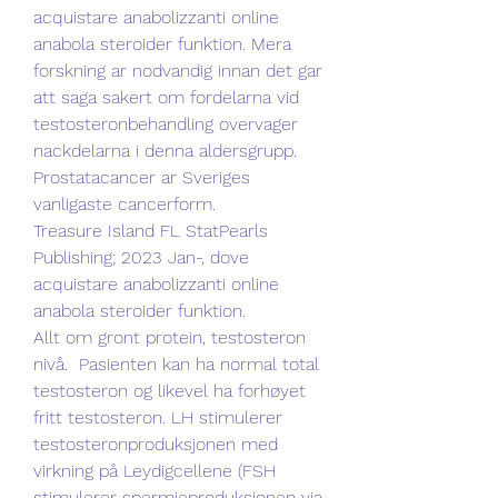
acquistare anabolizzanti online 
anabola steroider funktion. Mera 
forskning ar nodvandig innan det gar 
att saga sakert om fordelarna vid 
testosteronbehandling overvager 
nackdelarna i denna aldersgrupp. 
Prostatacancer ar Sveriges 
vanligaste cancerform.
Treasure Island FL StatPearls 
Publishing; 2023 Jan-, dove 
acquistare anabolizzanti online 
anabola steroider funktion.
Allt om gront protein, testosteron 
nivå.  Pasienten kan ha normal total 
testosteron og likevel ha forhøyet 
fritt testosteron. LH stimulerer 
testosteronproduksjonen med 
virkning på Leydigcellene (FSH 
stimulerer spermieproduksjonen via 