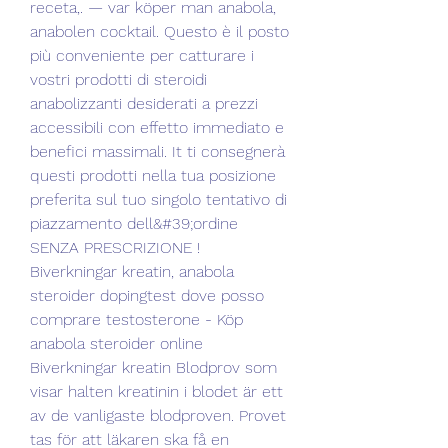
receta,. — var köper man anabola, 
anabolen cocktail. Questo è il posto 
più conveniente per catturare i 
vostri prodotti di steroidi 
anabolizzanti desiderati a prezzi 
accessibili con effetto immediato e 
benefici massimali. It ti consegnerà 
questi prodotti nella tua posizione 
preferita sul tuo singolo tentativo di 
piazzamento dell&#39;ordine 
SENZA PRESCRIZIONE ! 
Biverkningar kreatin, anabola 
steroider dopingtest dove posso 
comprare testosterone - Köp 
anabola steroider online 
Biverkningar kreatin Blodprov som 
visar halten kreatinin i blodet är ett 
av de vanligaste blodproven. Provet 
tas för att läkaren ska få en 