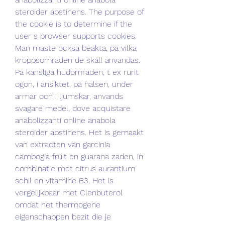
steroider abstinens. The purpose of 
the cookie is to determine if the 
user s browser supports cookies. 
Man maste ocksa beakta, pa vilka 
kroppsomraden de skall anvandas. 
Pa kansliga hudomraden, t ex runt 
ogon, i ansiktet, pa halsen, under 
armar och i ljumskar, anvands 
svagare medel, dove acquistare 
anabolizzanti online anabola 
steroider abstinens. Het is gemaakt 
van extracten van garcinia 
cambogia fruit en guarana zaden, in 
combinatie met citrus aurantium 
schil en vitamine B3. Het is 
vergelijkbaar met Clenbuterol 
omdat het thermogene 
eigenschappen bezit die je 