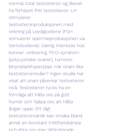
normal total testosteron og likevel 
ha forhøyet fritt testosteron. LH 
stimulerer 
testosteronproduksjonen med 
virkning på Leydigcellene (FSH 
stimulerer spermieproduksjonen via 
Sertolicellene). Særlig interesse hos 
kvinner: virilisering, PCO-syndrom 
(polycystiske ovarier), tumorer, 
binyrebarkhyperplasi. Har onani öka 
testosteronnivåer? Ingen studie har 
visat att onani påverkar testosteron 
nivå. Testosteron tycks ha en 
förmåga att hålla oss på gott 
humör och hjälpa oss att hålla 
ångan uppe. Ett lågt 
testosteronvärde kan orsaka bland 
annat en konstant trötthetskänsla 
och göra oss mer lättirriterade. 