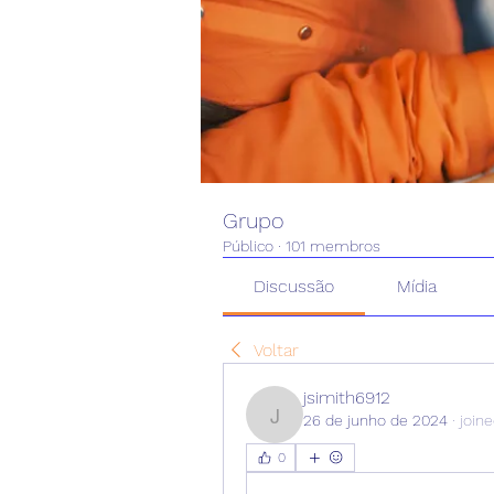
Grupo
Público
·
101 membros
Discussão
Mídia
Voltar
jsimith6912
26 de junho de 2024
·
join
jsimith6912
0