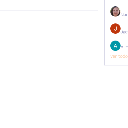
Nao
Ja
Ale
Ver todo