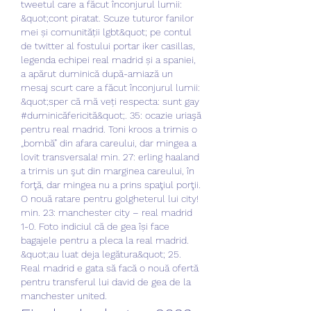
tweetul care a făcut înconjurul lumii: 
&quot;cont piratat. Scuze tuturor fanilor 
mei și comunității lgbt&quot; pe contul 
de twitter al fostului portar iker casillas, 
legenda echipei real madrid și a spaniei, 
a apărut duminică după-amiază un 
mesaj scurt care a făcut înconjurul lumii: 
&quot;sper că mă veți respecta: sunt gay 
#duminicăfericită&quot;. 35: ocazie uriaşă 
pentru real madrid. Toni kroos a trimis o 
„bombă” din afara careului, dar mingea a 
lovit transversala! min. 27: erling haaland 
a trimis un şut din marginea careului, în 
forţă, dar mingea nu a prins spaţiul porţii. 
O nouă ratare pentru golgheterul lui city! 
min. 23: manchester city – real madrid 
1-0. Foto indiciul că de gea își face 
bagajele pentru a pleca la real madrid. 
&quot;au luat deja legătura&quot; 25. 
Real madrid e gata să facă o nouă ofertă 
pentru transferul lui david de gea de la 
manchester united. 