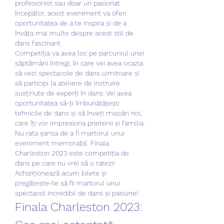
profesionist sau doar un pasionat 
începător, acest eveniment va oferi 
oportunitatea de a te inspira și de a 
învăța mai multe despre acest stil de 
dans fascinant.
Competiția va avea loc pe parcursul unei 
săptămâni întregi, în care vei avea ocazia 
să vezi spectacole de dans uimitoare și 
să participi la ateliere de instruire 
susținute de experți în dans. Vei avea 
oportunitatea să-ți îmbunătățești 
tehnicile de dans și să înveți mișcări noi, 
care îți vor impresiona prietenii și familia.
Nu rata șansa de a fi martorul unui 
eveniment memorabil. Finala 
Charleston 2023 este competiția de 
dans pe care nu vrei să o ratezi! 
Achiziționează acum bilete și 
pregătește-te să fii martorul unui 
spectacol incredibil de dans și pasiune!
Finala Charleston 2023: 