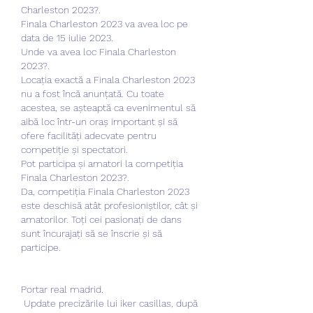
Charleston 2023?.
Finala Charleston 2023 va avea loc pe 
data de 15 iulie 2023.
Unde va avea loc Finala Charleston 
2023?.
Locația exactă a Finala Charleston 2023 
nu a fost încă anunțată. Cu toate 
acestea, se așteaptă ca evenimentul să 
aibă loc într-un oraș important și să 
ofere facilități adecvate pentru 
competiție și spectatori.
Pot participa și amatori la competiția 
Finala Charleston 2023?.
Da, competiția Finala Charleston 2023 
este deschisă atât profesioniștilor, cât și 
amatorilor. Toți cei pasionați de dans 
sunt încurajați să se înscrie și să 
participe.
Portar real madrid.
 Update precizările lui iker casillas, după 