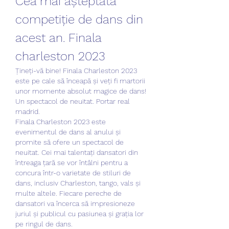
Cea mai așteptată 
competiție de dans din 
acest an. Finala 
charleston 2023
Țineți-vă bine! Finala Charleston 2023 
este pe cale să înceapă și veți fi martorii 
unor momente absolut magice de dans!
Un spectacol de neuitat. Portar real 
madrid.
Finala Charleston 2023 este 
evenimentul de dans al anului și 
promite să ofere un spectacol de 
neuitat. Cei mai talentați dansatori din 
întreaga țară se vor întâlni pentru a 
concura într-o varietate de stiluri de 
dans, inclusiv Charleston, tango, vals și 
multe altele. Fiecare pereche de 
dansatori va încerca să impresioneze 
juriul și publicul cu pasiunea și grația lor 
pe ringul de dans.