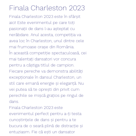
Finala Charleston 2023
Finala Charleston 2023 este în sfârșit 
aici! Este evenimentul pe care toți 
pasionații de dans l-au așteptat cu 
nerăbdare. Anul acesta, competiția va 
avea loc în Charleston, unul dintre cele 
mai frumoase orașe din România.
În această competiție spectaculoasă, cei 
mai talentați dansatori vor concura 
pentru a câștiga titlul de campion. 
Fiecare pereche va demonstra abilități 
excepționale în dansul Charleston, un 
stil care emană energie și eleganță. Nu 
vei putea să te oprești din privit cum 
perechile se mișcă grațios pe ringul de 
dans.
Finala Charleston 2023 este 
evenimentul perfect pentru a-ți testa 
cunoștințele de dans și pentru a te 
bucura de o seară plină de distracție și 
entuziasm. Fie că ești un dansator 