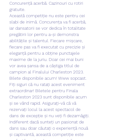
Concurență acerbă. Cazinouri cu rotiri 
gratuite.
Această competiție nu este pentru cei 
slabi de inimă. Concurența va fi acerbă, 
iar dansatorii se vor dedica în totalitate 
pregătirii lor pentru a-și demonstra 
abilitățile și talentul. Fiecare mișcare, 
fiecare pas va fi executat cu precizie și 
eleganță pentru a obține punctajele 
maxime de la juriu. Doar cei mai buni 
vor avea șansa de a câștiga titlul de 
campion al Finalului Charleston 2023.
Bilete disponibile acum! Www sopcast.
Fiți siguri că nu ratați acest eveniment 
extraordinar! Biletele pentru Finala 
Charleston 2023 sunt disponibile acum 
și se vând rapid. Asigurați-vă că vă 
rezervați locul la acest spectacol de 
dans de excepție și nu veți fi dezamăgiți. 
Indiferent dacă sunteți un pasionat de 
dans sau doar căutați o experiență nouă 
și captivantă, această competiție este 