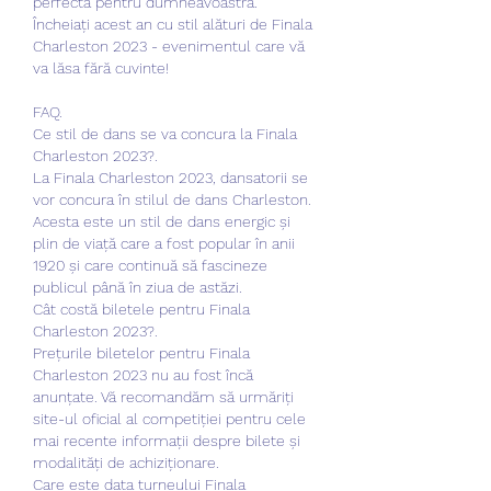
perfectă pentru dumneavoastră.
Încheiați acest an cu stil alături de Finala 
Charleston 2023 - evenimentul care vă 
va lăsa fără cuvinte!
FAQ.
Ce stil de dans se va concura la Finala 
Charleston 2023?.
La Finala Charleston 2023, dansatorii se 
vor concura în stilul de dans Charleston. 
Acesta este un stil de dans energic și 
plin de viață care a fost popular în anii 
1920 și care continuă să fascineze 
publicul până în ziua de astăzi.
Cât costă biletele pentru Finala 
Charleston 2023?.
Prețurile biletelor pentru Finala 
Charleston 2023 nu au fost încă 
anunțate. Vă recomandăm să urmăriți 
site-ul oficial al competiției pentru cele 
mai recente informații despre bilete și 
modalități de achiziționare.
Care este data turneului Finala 