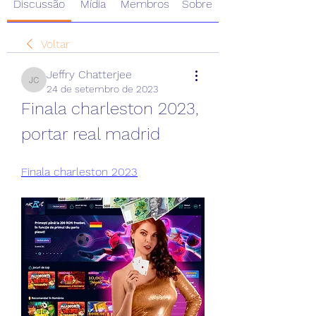
Discussão
Mídia
Membros
Sobre
Voltar
Jeffry Chatterjee
Jeffry Chatterjee
24 de setembro de 2023
Finala charleston 2023, 
portar real madrid
Finala charleston 2023