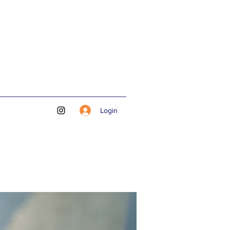
Login