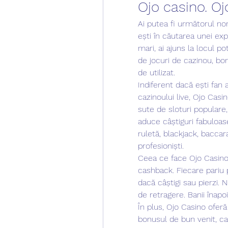
Ojo casino. Oj
Ai putea fi următorul no
ești în căutarea unei expe
mari, ai ajuns la locul pot
de jocuri de cazinou, bon
de utilizat.
Indiferent dacă ești fan a
cazinoului live, Ojo Casin
sute de sloturi populare, 
aduce câștiguri fabuloase
ruletă, blackjack, baccara
profesioniști.
Ceea ce face Ojo Casino 
cashback. Fiecare pariu pe
dacă câștigi sau pierzi. 
de retragere. Banii înapoi 
În plus, Ojo Casino oferă
bonusul de bun venit, ca