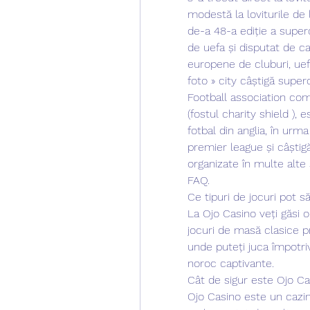
modestă la loviturile de 
de-a 48-a ediție a super
de uefa și disputat de ca
europene de cluburi, uef
foto » city câștigă super
Football association co
(fostul charity shield ), 
fotbal din anglia, în urm
premier league și câștig
organizate în multe alte 
FAQ.
Ce tipuri de jocuri pot s
La Ojo Casino veți găsi o 
jocuri de masă clasice pr
unde puteți juca împotriva
noroc captivante.
Cât de sigur este Ojo Ca
Ojo Casino este un cazino