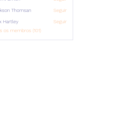
ckson Thomsan
Seguir
x Hartley
Seguir
s os membros (101)