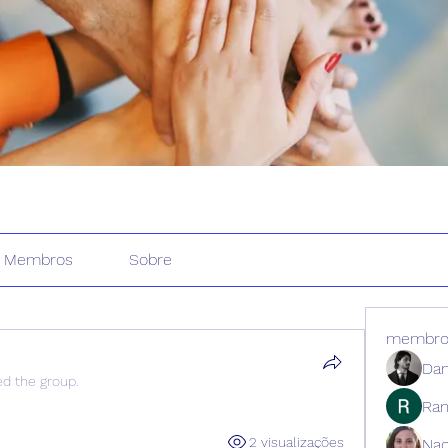
Membros
Sobre
membro
Dan
ed the group.
Ran
2 visualizações
Nao