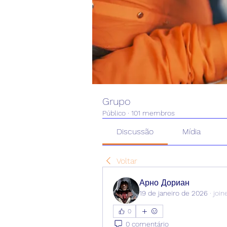
Grupo
Público
·
101 membros
Discussão
Mídia
Voltar
Арно Дориан
19 de janeiro de 2026
·
join
0
0 comentário