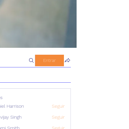
Entrar
s
iel Harrison
Seguir
vijay Singh
Seguir
mi Smith
Seguir