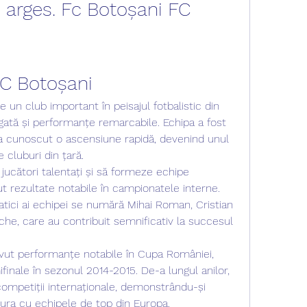
 arges. Fc Botoșani FC 
FC Botoșani
 un club important în peisajul fotbalistic din 
gată și performanțe remarcabile. Echipa a fost 
i a cunoscut o ascensiune rapidă, devenind unul 
 cluburi din țară.
 jucători talentați și să formeze echipe 
t rezultate notabile în campionatele interne. 
atici ai echipei se numără Mihai Roman, Cristian 
he, care au contribuit semnificativ la succesul 
vut performanțe notabile în Cupa României, 
finale în sezonul 2014-2015. De-a lungul anilor, 
 competiții internaționale, demonstrându-și 
ura cu echipele de top din Europa.