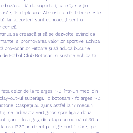
bază solidă de suporteri, care își susțin 
casă și în deplasare. Atmosfera din tribune este 
tă, iar suporterii sunt cunoscuți pentru 
 echipă.
tinuă să crească și să se dezvolte, având ca 
manței și promovarea valorilor sportive. Echipa 
ță provocărilor viitoare și să aducă bucurie 
uri de Fotbal Club Botoșani și susține echipa ta 
fața celor de la fc argeș, 1-0, într-un meci din 
play-out-ul superligii. Fc botoșani - fc argeș 1-0. 
ictorie. Oaspeții au ajuns astfel la 17 meciuri 
 și se îndreaptă vertiginos spre liga a doua. 
c botoșani - fc argeș, din etapa cu numărul 30 a 
 la ora 17:30, în direct pe digi sport 1, dar și pe 