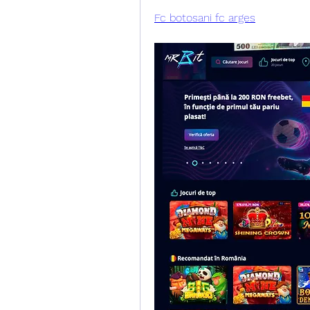
Fc botosani fc arges