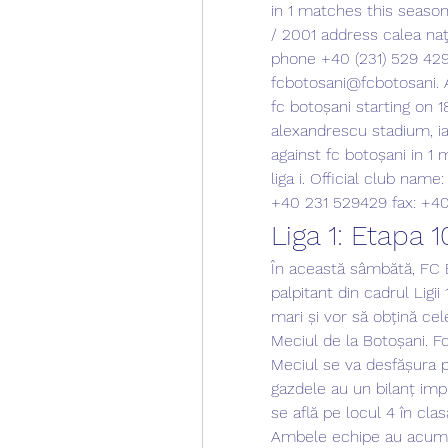
in 1 matches this season
/ 2001 address calea naţ
phone +40 (231) 529 429 
fcbotosani@fcbotosani. A
fc botoșani starting on 1
alexandrescu stadium, ias
against fc botoșani in 1
liga i. Official club name:
+40 231 529429 fax: +4
Liga 1: Etapa 
În această sâmbătă, FC B
palpitant din cadrul Ligii
mari și vor să obțină cel
Meciul de la Botoșani. F
Meciul se va desfășura p
gazdele au un bilanț imp
se află pe locul 4 în cla
Ambele echipe au acumu