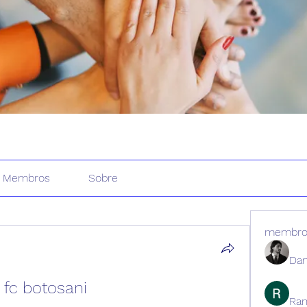
Membros
Sobre
membro
Dan
 fc botosani
Ran