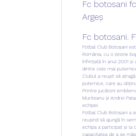
Fc botosani fc
Argeș
Fc botosani. 
Fotbal Club Botoșani este
România, cu o istorie bo
înființată în anul 2001 ș
dintre cele mai puternice
Clubul a reușit să atragă
puternice, care au obținu
Printre jucătorii emblem
Munteanu și Andrei Patac
echipei.
Fotbal Club Botoșani a a
reușind să ajungă în semi
echipa a participat și la
capacitatea de a se măs