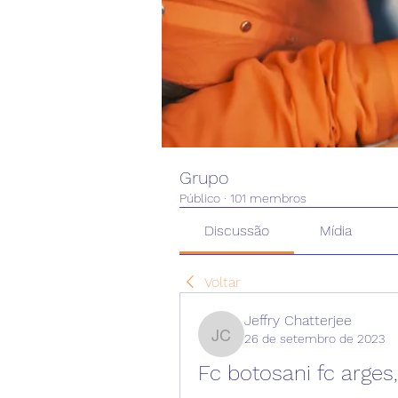
Grupo
Público
·
101 membros
Discussão
Mídia
Voltar
Jeffry Chatterjee
26 de setembro de 2023
Jeffry Chatterjee
Fc botosani fc arges,