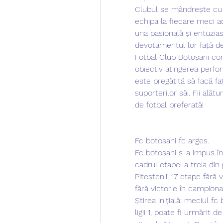
Clubul se mândrește cu o 
echipa la fiecare meci a
una pasională și entuzias
devotamentul lor față de
Fotbal Club Botoșani con
obiectiv atingerea perfor
este pregătită să facă fa
suporterilor săi. Fii alăt
de fotbal preferată!
Fc botosani fc arges.
Fc botoșani s-a impus în 
cadrul etapei a treia din 
Piteștenii, 17 etape fără v
fără victorie în campionat
Știrea inițială: meciul f
ligii 1, poate fi urmărit de