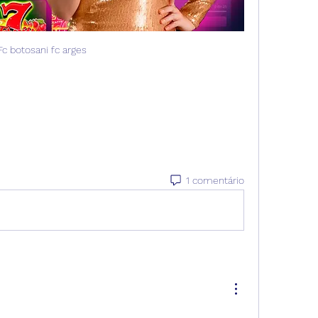
Fc botosani fc arges
1 comentário