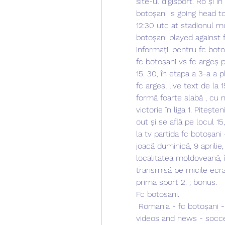
site-ul digisport. Ro și în
botoșani is going head t
12:30 utc at stadionul mu
botoșani played against f
informații pentru fc bot
fc botoșani vs fc argeș p
15. 30, în etapa a 3-a a 
fc argeș, live text de la 
formă foarte slabă , cu 
victorie în liga 1. Piteșt
out și se află pe locul 1
la tv partida fc botoșani 
joacă duminică, 9 aprilie,
localitatea moldoveană, în
transmisă pe micile ecran
prima sport 2. , bonus.
Fc botosani.
 Romania - fc botoșani - results, fixtures, squad, statistics, photos, 
videos and news - socce