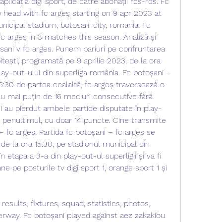
 aplicația digi sport, de către abonații rcs-rds. Fc 
o head with fc argeş starting on 9 apr 2023 at 
nicipal stadium, botosani city, romania. Fc 
c argeş in 3 matches this season. Analiză și 
osani v fc arges. Punem pariuri pe confruntarea 
itești, programată pe 9 aprilie 2023, de la ora 
play-out-ului din superliga românia. Fc botoșani - 
15:30 de partea cealaltă, fc argeș traversează o 
nu mai puțin de 16 meciuri consecutive fără 
enii au pierdut ambele partide disputate în play-
5, penultimul, cu doar 14 puncte. Cine transmite 
– fc argeș. Partida fc botoșani – fc argeș se 
 de la ora 15:30, pe stadionul municipal din 
 etapa a 3-a din play-out-ul superligii și va fi 
e pe posturile tv digi sport 1, orange sport 1 și 
rway. Fc botoșani played against aez zakakiou 