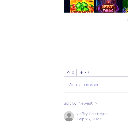
0
Write a comment...
Sort by:
Newest
Jeffry Chatterjee
Sep 26, 2023