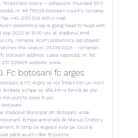
. *important notice – sofascore. Founded 1973 
ională, nr. 64 710028 botoșani country romania 
fax +40 (231) 529 429 e-mail 
csm politehnica iași is going head to head with 
8 sep 2023 at 15:30 utc at stadionul emil 
i city, romania. Acsm politehnica iași played 
 matches this season. 05/08/2023 - romanian 
 fc botosani address: calea naţională, nr. Tel: 
0 231 529429 website: www. 
10. Fc botosani fc arges
otoșani și FC Argeș se vor întâlni într-un meci 
 1. Ambele echipe se află într-o formă de zile 
e trei puncte puse în joc.
c botosani.
e stadionul Municipal din Botoșani, unde 
resionant. Echipa antrenată de Marius Croitoru 
sament, în timp ce Argeșul este pe locul 6. 
lat până acum câte 18 puncte.