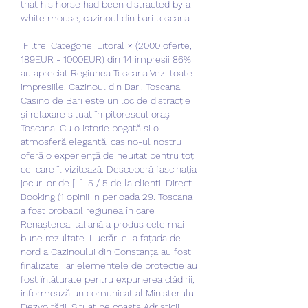
that his horse had been distracted by a 
white mouse, cazinoul din bari toscana.
 Filtre: Categorie: Litoral × (2000 oferte, 
189EUR - 1000EUR) din 14 impresii 86% 
au apreciat Regiunea Toscana Vezi toate 
impresiile. Cazinoul din Bari, Toscana 
Casino de Bari este un loc de distracție 
și relaxare situat în pitorescul oraș 
Toscana. Cu o istorie bogată și o 
atmosferă elegantă, casino-ul nostru 
oferă o experiență de neuitat pentru toți 
cei care îl vizitează. Descoperă fascinația 
jocurilor de […]. 5 / 5 de la clientii Direct 
Booking (1 opinii in perioada 29. Toscana 
a fost probabil regiunea în care 
Renașterea italiană a produs cele mai 
bune rezultate. Lucrările la fațada de 
nord a Cazinoului din Constanța au fost 
finalizate, iar elementele de protecție au 
fost înlăturate pentru expunerea clădirii, 
informează un comunicat al Ministerului 
Dezvoltării. Situat pe coasta Adriaticii, 