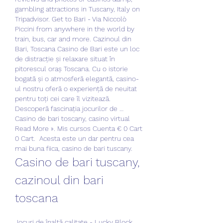
gambling attractions in Tuscany, Italy on 
Tripadvisor. Get to Bari - Via Niccolò 
Piccini from anywhere in the world by 
train, bus, car and more. Cazinoul din 
Bari, Toscana Casino de Bari este un loc 
de distracție și relaxare situat în 
pitorescul oraș Toscana. Cu o istorie 
bogată și o atmosferă elegantă, casino-
ul nostru oferă o experiență de neuitat 
pentru toți cei care îl vizitează. 
Descoperă fascinația jocurilor de … 
Casino de bari toscany, casino virtual 
Read More ». Mis cursos Cuenta € 0 Cart 
0 Cart.  Acesta este un dar pentru cea 
mai buna fiica, casino de bari tuscany.
Casino de bari tuscany, 
cazinoul din bari 
toscana
Jocuri de înaltă calitate - Lucky Block