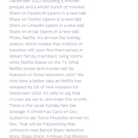
December 2022 including a Witcher 
prequel and a whole bunch of movies! 
Share on Facebook (opens in a new tab) 
Share on Twitter (opens in a new tab) 
Share on Linkedin (opens in a new tab) 
Share on email (opens in a new tab) 
Photo: Netflix. It's almost the holiday 
season, which means that millions of 
travelers will soon find themselves in 
distant family members' living rooms 
while Netflix blares on the TV. What 
Netflix shows and movies will be 
featured on those television sets? We 
now have a better idea as Netflix has 
released its list of new releases for 
December 2022. It's safe to say that 
movies are set to dominate this month. 
There is the usual holiday fare like 
Scrooge: A Christmas Carol on Dec. 
Guillermo del Toro's Pinocchio arrives on 
Dec. That will be followed by Rian 
Johnson's next Benoit Blanc detective 
story, Glass Onion: A Knives Out Mystery 