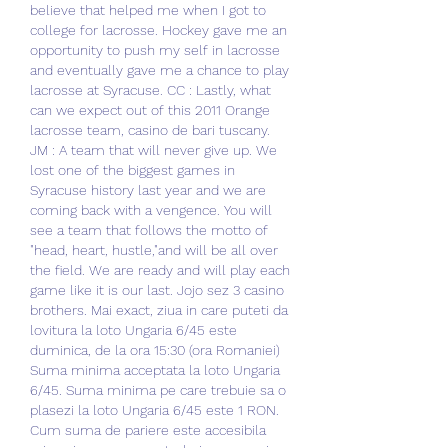
believe that helped me when I got to 
college for lacrosse. Hockey gave me an 
opportunity to push my self in lacrosse 
and eventually gave me a chance to play 
lacrosse at Syracuse. CC : Lastly, what 
can we expect out of this 2011 Orange 
lacrosse team, casino de bari tuscany. 
JM : A team that will never give up. We 
lost one of the biggest games in 
Syracuse history last year and we are 
coming back with a vengence. You will 
see a team that follows the motto of 
"head, heart, hustle,"and will be all over 
the field. We are ready and will play each 
game like it is our last. Jojo sez 3 casino 
brothers. Mai exact, ziua in care puteti da 
lovitura la loto Ungaria 6/45 este 
duminica, de la ora 15:30 (ora Romaniei) 
Suma minima acceptata la loto Ungaria 
6/45. Suma minima pe care trebuie sa o 
plasezi la loto Ungaria 6/45 este 1 RON. 
Cum suma de pariere este accesibila 