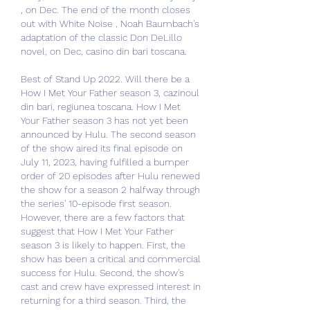
, on Dec. The end of the month closes 
out with White Noise , Noah Baumbach's 
adaptation of the classic Don DeLillo 
novel, on Dec, casino din bari toscana.
Best of Stand Up 2022. Will there be a 
How I Met Your Father season 3, cazinoul 
din bari, regiunea toscana. How I Met 
Your Father season 3 has not yet been 
announced by Hulu. The second season 
of the show aired its final episode on 
July 11, 2023, having fulfilled a bumper 
order of 20 episodes after Hulu renewed 
the show for a season 2 halfway through 
the series' 10-episode first season. 
However, there are a few factors that 
suggest that How I Met Your Father 
season 3 is likely to happen. First, the 
show has been a critical and commercial 
success for Hulu. Second, the show's 
cast and crew have expressed interest in 
returning for a third season. Third, the 