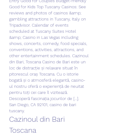
Entry Good for Couples Budget-friendly 
Good for Kids Top Tuscany Casinos: See 
reviews and photos of casinos &amp; 
gambling attractions in Tuscany, Italy on 
Tripadvisor. Calendar of events 
scheduled at Tuscany Suites Hotel 
&amp; Casino in Las Vegas including 
shows, concerts, comedy, food specials, 
conventions, activities, attractions, and 
other entertainment schedules. Cazinoul 
din Bari, Toscana Casino de Bari este un 
loc de distracție și relaxare situat în 
pitorescul oraș Toscana. Cu o istorie 
bogată și o atmosferă elegantă, casino-
ul nostru oferă o experiență de neuitat 
pentru toți cei care îl vizitează. 
Descoperă fascinația jocurilor de […]. 
San Diego, CA 92101, casino de bari 
tuscany.
Cazinoul din Bari 
Toscana